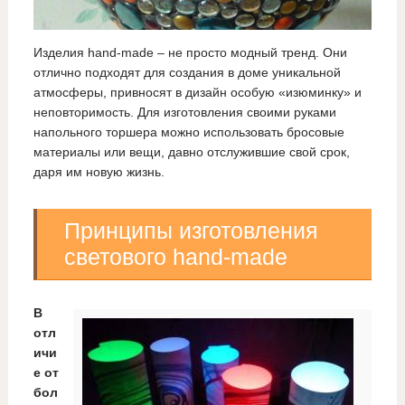
Изделия hand-made – не просто модный тренд. Они
отлично подходят для создания в доме уникальной
атмосферы, привносят в дизайн особую «изюминку» и
неповторимость. Для изготовления своими руками
напольного торшера можно использовать бросовые
материалы или вещи, давно отслужившие свой срок,
даря им новую жизнь.
Принципы изготовления
светового hand-made
В
отл
ичи
е от
бол