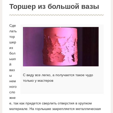
Торшер из большой вазы
Сде
лать
тор
шер
из
бол
ьшо
й
ваз
С виду все легко, а получается такое чудо
ы
только у мастеров
нем
ного
сло
жне
е, так как придется сверлить отверстия в хрупком
материале. На горлышке закрепляется металлическая