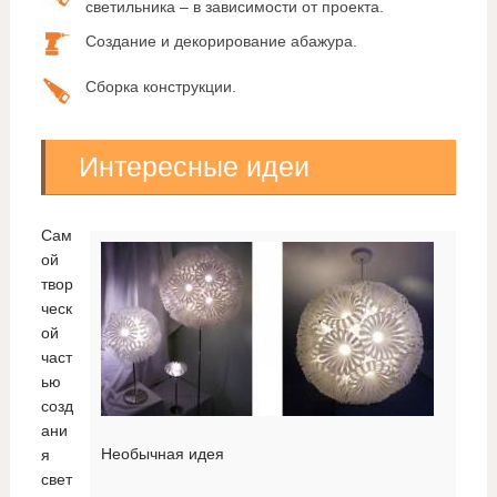
светильника – в зависимости от проекта.
Создание и декорирование абажура.
Сборка конструкции.
Интересные идеи
Сам
ой
твор
ческ
ой
част
ью
созд
ани
Необычная идея
я
свет