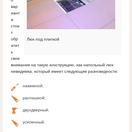
вар
иант
а
стои
т
обр
Люк под плиткой
атит
ь
свое
внимание на такую конструкцию, как напольный люк
невидимка, который имеет следующие разновидности:
нажимной;
распашной;
двухдверный;
усиленный.