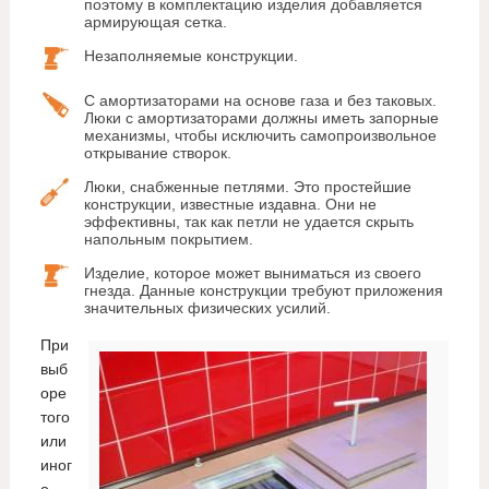
поэтому в комплектацию изделия добавляется
армирующая сетка.
Незаполняемые конструкции.
С амортизаторами на основе газа и без таковых.
Люки с амортизаторами должны иметь запорные
механизмы, чтобы исключить самопроизвольное
открывание створок.
Люки, снабженные петлями. Это простейшие
конструкции, известные издавна. Они не
эффективны, так как петли не удается скрыть
напольным покрытием.
Изделие, которое может выниматься из своего
гнезда. Данные конструкции требуют приложения
значительных физических усилий.
При
выб
оре
того
или
иног
о