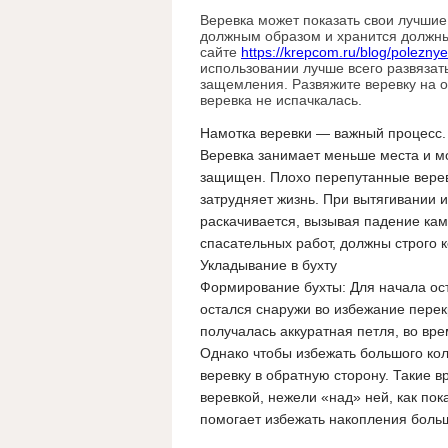
Веревка может показать свои лучшие 
должным образом и хранится должны
сайте
https://krepcom.ru/blog/poleznye
использовании лучше всего развязать
защемления. Развяжите веревку на о
веревка не испачкалась.
Намотка веревки — важный процесс.
Веревка занимает меньше места и мо
защищен. Плохо перепутанные веревк
затрудняет жизнь. При вытягивании 
раскачивается, вызывая падение кам
спасательных работ, должны строго 
Укладывание в бухту
Формирование бухты: Для начала ост
остался снаружи во избежание перек
получалась аккуратная петля, во вр
Однако чтобы избежать большого кол
веревку в обратную сторону. Такие 
веревкой, нежели «над» ней, как по
помогает избежать накопления больш