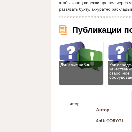
чтобы конец веревки прошел через мо
развязать бухту, аккуратно расклады
Публикации п
Душевые кабины
Как опреде
качественн
сварочное
оборудова
Автор:
4nUeTO9YGI