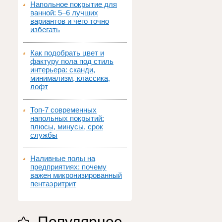
Напольное покрытие для
ванной: 5–6 лучших
вариантов и чего точно
избегать
Как подобрать цвет и
фактуру пола под стиль
интерьера: сканди,
минимализм, классика,
лофт
Топ‑7 современных
напольных покрытий:
плюсы, минусы, срок
службы
Наливные полы на
предприятиях: почему
важен микронизированный
пентаэритрит
Популярное