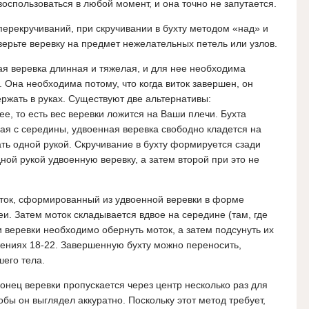
оспользоваться в любой момент, и она точно не запутается.
ерекручиваний, при скручивании в бухту методом «над» и
верьте веревку на предмет нежелательных петель или узлов.
ая веревка длинная и тяжелая, и для нее необходима
. Она необходима потому, что когда виток завершен, он
ержать в руках. Существуют две альтернативы:
, то есть вес веревки ложится на Ваши плечи. Бухта
ая с середины, удвоенная веревка свободно кладется на
ь одной рукой. Скручивание в бухту формируется сзади
ой рукой удвоенную веревку, а затем второй при это не
оток, сформированный из удвоенной веревки в форме
. Затем моток складывается вдвое на середине (там, где
 веревки необходимо обернуть моток, а затем подсунуть их
ажениях 18-22. Завершенную бухту можно переносить,
шего тела.
онец веревки пропускается через центр несколько раз для
обы он выглядел аккуратно. Поскольку этот метод требует,