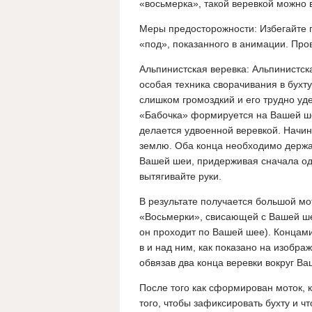
«восьмерка», такой веревкой можно в
Меры предосторожности: Избегайте п
«под», показанного в анимации. Про
Альпинистская веревка: Альпинистск
особая техника сворачивания в бухту
слишком громоздкий и его трудно уд
«Бабочка» формируется на Вашей шее
делается удвоенной веревкой. Начин
землю. Оба конца необходимо держат
Вашей шеи, придерживая сначала одн
вытягивайте руки.
В результате получается большой м
«Восьмерки», свисающей с Вашей шеи
он проходит по Вашей шее). Концами
в и над ним, как показано на изобр
обвязав два конца веревки вокруг Ва
После того как сформирован моток, к
того, чтобы зафиксировать бухту и чт