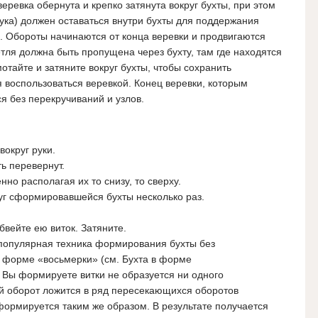
еревка обернута и крепко затянута вокруг бухты, при этом
ука) должен оставаться внутри бухты для поддержания
. Обороты начинаются от конца веревки и продвигаются
етля должна быть пропущена через бухту, там где находятся
отайте и затяните вокруг бухты, чтобы сохранить
 воспользоваться веревкой. Конец веревки, которым
я без перекручиваний и узлов.
вокруг руки.
ь перевернут.
о располагая их то снизу, то сверху.
уг сформировавшейся бухты несколько раз.
бвейте ею виток. Затяните.
 популярная техника формирования бухты без
 в форме «восьмерки» (см. Бухта в форме
к Вы формируете витки не образуется ни одного
ый оборот ложится в ряд пересекающихся оборотов
формируется таким же образом. В результате получается