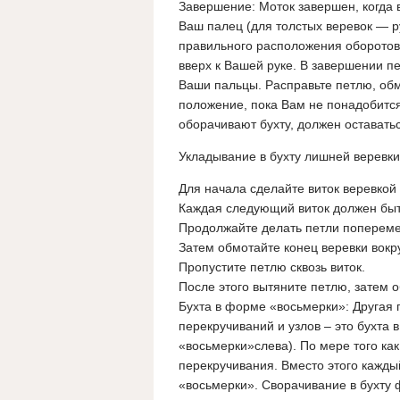
Завершение: Моток завершен, когда в
Ваш палец (для толстых веревок — р
правильного расположения оборотов
вверх к Вашей руке. В завершении п
Ваши пальцы. Расправьте петлю, обм
положение, пока Вам не понадобится
оборачивают бухту, должен оставатьс
Укладывание в бухту лишней веревки
Для начала сделайте виток веревкой 
Каждая следующий виток должен быт
Продолжайте делать петли попеременн
Затем обмотайте конец веревки вокр
Пропустите петлю сквозь виток.
После этого вытяните петлю, затем о
Бухта в форме «восьмерки»: Другая
перекручиваний и узлов – это бухта
«восьмерки»слева). По мере того ка
перекручивания. Вместо этого кажд
«восьмерки». Сворачивание в бухту 