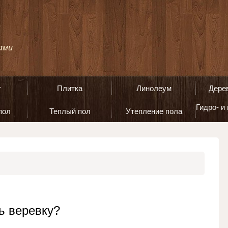
т
Плитка
Линолеум
Дере
Гидро- и
пол
Теплый пол
Утепление пола
ь веревку?