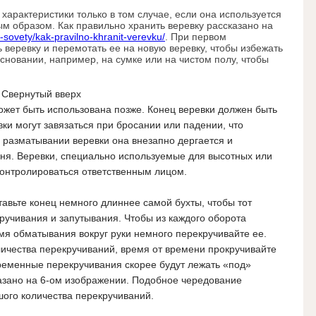
характеристики только в том случае, если она используется
м образом. Как правильно хранить веревку рассказано на
-sovety/kak-pravilno-khranit-verevku/
. При первом
 веревку и перемотать ее на новую веревку, чтобы избежать
сновании, например, на сумке или на чистом полу, чтобы
 Свернутый вверх
жет быть использована позже. Конец веревки должен быть
и могут завязаться при бросании или падении, что
и разматывании веревки она внезапно дергается и
ня. Веревки, специально используемые для высотных или
контролироваться ответственным лицом.
авьте конец немного длиннее самой бухты, чтобы тот
ручивания и запутывания. Чтобы из каждого оборота
емя обматывания вокруг руки немного перекручивайте ее.
ичества перекручиваний, время от времени прокручивайте
временные перекручивания скорее будут лежать «под»
казано на 6-ом изображении. Подобное чередование
ого количества перекручиваний.