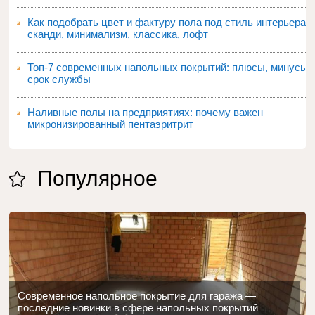
Как подобрать цвет и фактуру пола под стиль интерьера:
сканди, минимализм, классика, лофт
Топ‑7 современных напольных покрытий: плюсы, минусы,
срок службы
Наливные полы на предприятиях: почему важен
микронизированный пентаэритрит
Популярное
Современное напольное покрытие для гаража —
последние новинки в сфере напольных покрытий