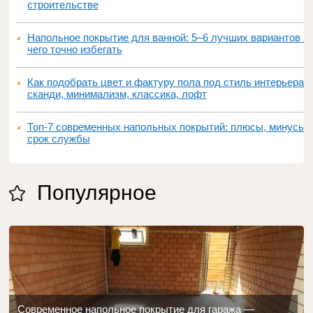
строительстве
Напольное покрытие для ванной: 5–6 лучших вариантов и
чего точно избегать
Как подобрать цвет и фактуру пола под стиль интерьера:
сканди, минимализм, классика, лофт
Топ‑7 современных напольных покрытий: плюсы, минусы,
срок службы
Популярное
Современное напольное покрытие для гаража —