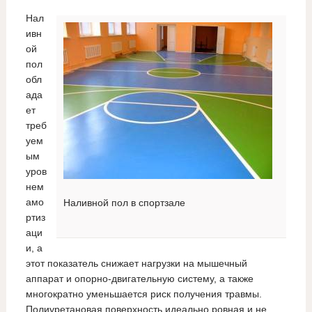
Нал
ивн
ой
пол
обл
ада
ет
треб
уем
ым
уров
нем
амо
Наливной пол в спортзале
ртиз
аци
и, а
этот показатель снижает нагрузки на мышечный
аппарат и опорно-двигательную систему, а также
многократно уменьшается риск получения травмы.
Полиуретановая поверхность идеально ровная и не