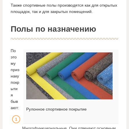
Также спортивные полы производятся как для открытых
площадок, так и для закрытых помещений.
Полы по назначению
По
это
му
приз
наку
покр
ыти
я
быв
ают:
Рулонное спортивное покрытие
Многофункциональные. Они отвечают основным