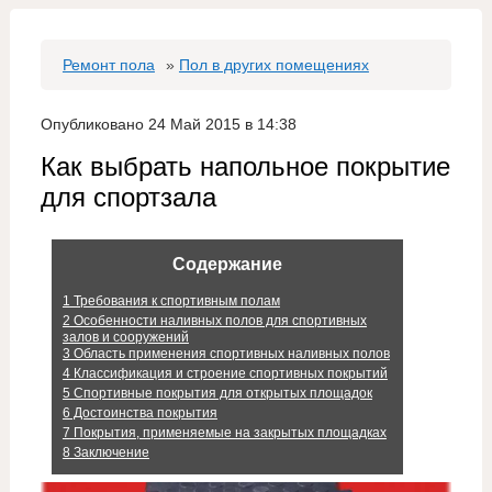
Ремонт пола
»
Пол в других помещениях
Опубликовано 24 Май 2015 в 14:38
Как выбрать напольное покрытие
для спортзала
Содержание
1
Требования к спортивным полам
2
Особенности наливных полов для спортивных
залов и сооружений
3
Область применения спортивных наливных полов
4
Классификация и строение спортивных покрытий
5
Спортивные покрытия для открытых площадок
6
Достоинства покрытия
7
Покрытия, применяемые на закрытых площадках
8
Заключение