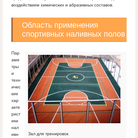
воздействием химических и абразивных составов.
Область применения
спортивных наливных полов
Пар
аме
тры
и
техн
ичес
кие
хар
акте
рист
ики
нал
Зал для тренировок
ивн