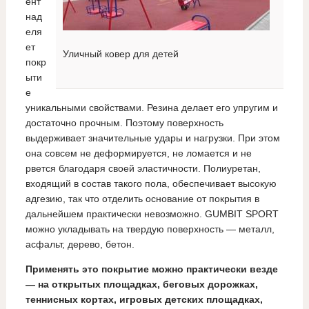
ент
над
еля
ет
Уличный ковер для детей
покр
ыти
е
уникальными свойствами. Резина делает его упругим и
достаточно прочным. Поэтому поверхность
выдерживает значительные удары и нагрузки. При этом
она совсем не деформируется, не ломается и не
рвется благодаря своей эластичности. Полиуретан,
входящий в состав такого пола, обеспечивает высокую
адгезию, так что отделить основание от покрытия в
дальнейшем практически невозможно. GUMBIT SPORT
можно укладывать на твердую поверхность — металл,
асфальт, дерево, бетон.
Применять это покрытие можно практически везде
— на открытых площадках, беговых дорожках,
теннисных кортах, игровых детских площадках,