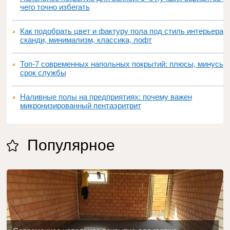
чего точно избегать
Как подобрать цвет и фактуру пола под стиль интерьера:
сканди, минимализм, классика, лофт
Топ‑7 современных напольных покрытий: плюсы, минусы,
срок службы
Наливные полы на предприятиях: почему важен
микронизированный пентаэритрит
Популярное