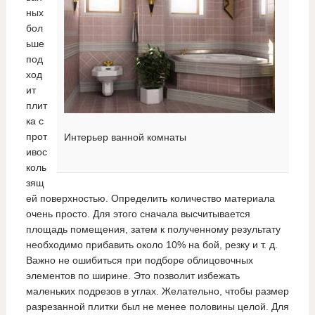
ных
бол
ьше
под
ход
ит
плит
ка с
прот
Интерьер ванной комнаты
ивос
коль
зящ
ей поверхностью. Определить количество материала
очень просто. Для этого сначала высчитывается
площадь помещения, затем к полученному результату
необходимо прибавить около 10% на бой, резку и т. д.
Важно не ошибиться при подборе облицовочных
элементов по ширине. Это позволит избежать
маленьких подрезов в углах. Желательно, чтобы размер
разрезанной плитки был не менее половины целой. Для