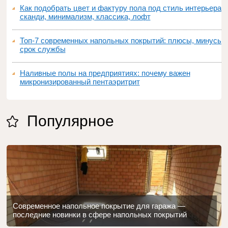
Как подобрать цвет и фактуру пола под стиль интерьера:
сканди, минимализм, классика, лофт
Топ‑7 современных напольных покрытий: плюсы, минусы,
срок службы
Наливные полы на предприятиях: почему важен
микронизированный пентаэритрит
Популярное
Современное напольное покрытие для гаража —
последние новинки в сфере напольных покрытий