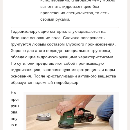
использовании, благодаря чему можно
выполнить гидроизоляцию без
привлечения специалистов, то есть
своими руками.
Гидроизолирующие материалы укладываются на
бетонное основание пола. Сначала поверхность
грунтуется любым составом глубокого проникновения.
Хорошо для этого подходят специальные грунтовки,
обладающие гидроизолирующими характеристиками.
По сути, они представляют собой проникающую
гидроизоляцию, заполняющую микротрещины и поры
основания. После кристаллизации активного вещества
образуется надежный гидробарьер.
На
прог
рунт
ова
нну
ю и