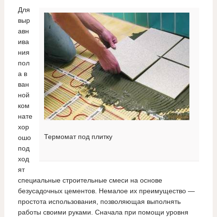
Для
выр
авн
ива
ния
пол
а в
ван
ной
ком
нате
хор
Термомат под плитку
ошо
под
ход
ят
специальные строительные смеси на основе
безусадочных цементов. Немалое их преимущество —
простота использования, позволяющая выполнять
работы своими руками. Сначала при помощи уровня