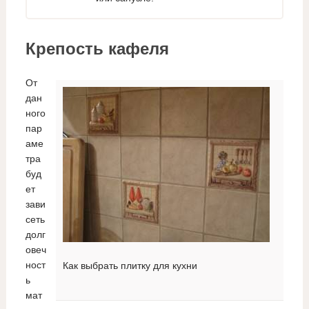
Крепость кафеля
От
дан
ного
пар
аме
тра
буд
ет
зави
сеть
долг
овеч
ност
Как выбрать плитку для кухни
ь
мат