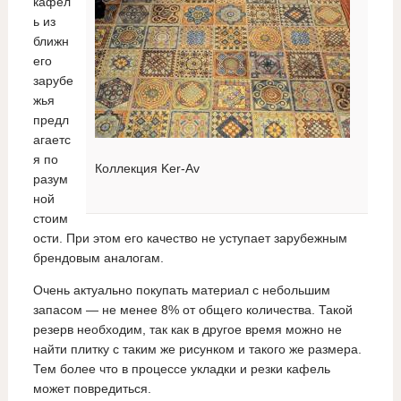
кафел
ь из
ближн
его
зарубе
жья
предл
агаетс
я по
Коллекция Ker-Av
разум
ной
стоим
ости. При этом его качество не уступает зарубежным
брендовым аналогам.
Очень актуально покупать материал с небольшим
запасом — не менее 8% от общего количества. Такой
резерв необходим, так как в другое время можно не
найти плитку с таким же рисунком и такого же размера.
Тем более что в процессе укладки и резки кафель
может повредиться.