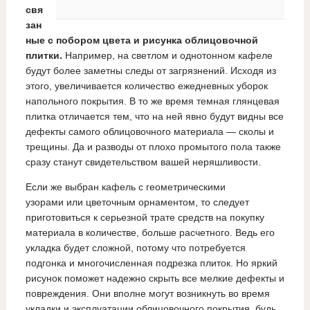
свя
зан
ные с побором цвета и рисунка облицовочной
плитки.
Например, на светлом и однотонном кафеле
будут более заметны следы от загрязнений. Исходя из
этого, увеличивается количество ежедневных уборок
напольного покрытия. В то же время темная глянцевая
плитка отличается тем, что на ней явно будут видны все
дефекты самого облицовочного материала — сколы и
трещины. Да и разводы от плохо промытого пола также
сразу станут свидетельством вашей неряшливости.
Если же выбран кафель с геометрическими
узорами или цветочным орнаментом, то следует
приготовиться к серьезной трате средств на покупку
материала в количестве, больше расчетного. Ведь его
укладка будет сложной, потому что потребуется
подгонка и многочисленная подрезка плиток. Но яркий
рисунок поможет надежно скрыть все мелкие дефекты и
повреждения. Они вполне могут возникнуть во время
укладки и эксплуатации облицовочного покрытия, будь