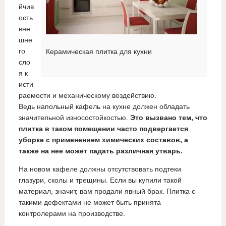
йчив
ость
вне
шне
го
Керамическая плитка для кухни
сло
я к
исти
раемости и механическому воздействию.
Ведь напольный кафель на кухне должен обладать
значительной износостойкостью.
Это вызвано тем, что
плитка в таком помещении часто подвергается
уборке с применением химических составов, а
также на нее может падать различная утварь.
На новом кафеле должны отсутствовать подтеки
глазури, сколы и трещины. Если вы купили такой
материал, значит, вам продали явный брак. Плитка с
такими дефектами не может быть принята
контролерами на производстве.