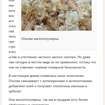
опи
лки
акти
вно
исп
ольз
ова
лись
Опилки малопопулярны
при
стро
ител
ьстве и утеплении частного жилого сектора. Но даже
там сегодня в чистом виде их не применяют, потому что
они не отвечают нормам пожарной безопасности.
В настоящее время появились иные технологии.
Опилки смешивают с антипиренами и антисептиками,
добавляют клей и получают опилочные окатыши и
арболит.
Они малопопулярны, так как в продаже есть более
эффективные утеплители.