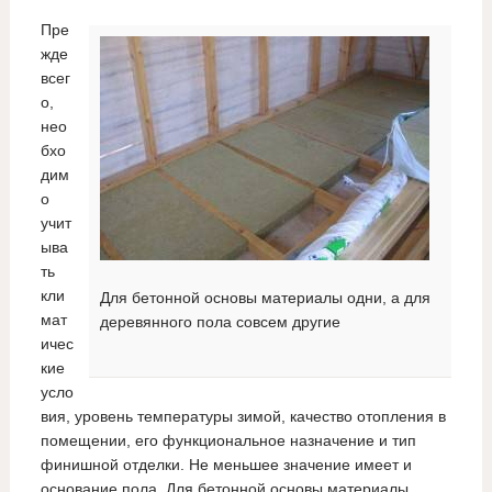
Пре
жде
всег
о,
нео
бхо
дим
о
учит
ыва
ть
кли
Для бетонной основы материалы одни, а для
мат
деревянного пола совсем другие
ичес
кие
усло
вия, уровень температуры зимой, качество отопления в
помещении, его функциональное назначение и тип
финишной отделки. Не меньшее значение имеет и
основание пола. Для бетонной основы материалы