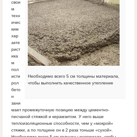
свои
м
техн
ичес
ким
хар
акте
рист
ика
м
пол
исти
Необходимо всего 5 см толщины материала,
рол
чтобы выполнить качественное утепление
бето
н
зани
мает промежуточную позицию между цементно-
песчаной стяжкой и керамзитом. У него выше
теплоизоляционные способности, чем у «мокрой»
стяжки, а по толщине он в 2 раза тоньше «сухой».
Необходимо всего 5 см толщины материала, чтобы