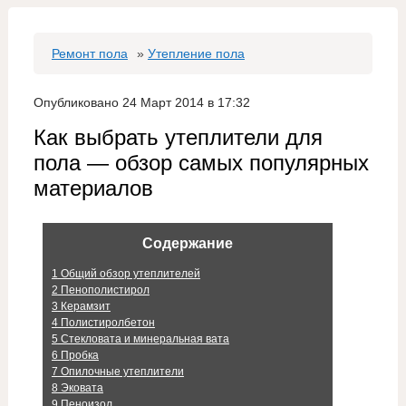
Ремонт пола
»
Утепление пола
Опубликовано 24 Март 2014 в 17:32
Как выбрать утеплители для
пола — обзор самых популярных
материалов
Содержание
1
Общий обзор утеплителей
2
Пенополистирол
3
Керамзит
4
Полистиролбетон
5
Стекловата и минеральная вата
6
Пробка
7
Опилочные утеплители
8
Эковата
9
Пеноизол