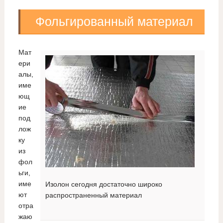
Фольгированный материал
Мат
ери
алы,
име
ющ
ие
под
лож
ку
из
фол
ьги,
име
Изолон сегодня достаточно широко
ют
распространенный материал
отра
жаю