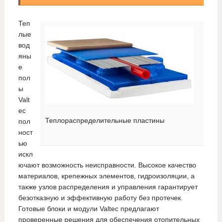
Теп
лые
вод
яны
е
пол
ы
Valt
ec
Теплораспределительные пластины
пол
ност
ью
искл
ючают возможность неисправности. Высокое качество
материалов, крепежных элементов, гидроизоляции, а
также узлов распределения и управления гарантирует
безотказную и эффективную работу без протечек.
Готовые блоки и модули Valtec предлагают
проверенные решения для обеспечения отопительных