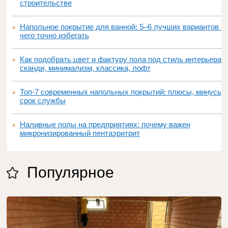
строительстве
Напольное покрытие для ванной: 5–6 лучших вариантов и
чего точно избегать
Как подобрать цвет и фактуру пола под стиль интерьера:
сканди, минимализм, классика, лофт
Топ‑7 современных напольных покрытий: плюсы, минусы,
срок службы
Наливные полы на предприятиях: почему важен
микронизированный пентаэритрит
Популярное