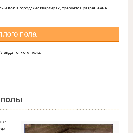
лый пол в городских квартирах, требуется разрешение
плого пола
3 вида теплого пола:
 полы
тве
ода,