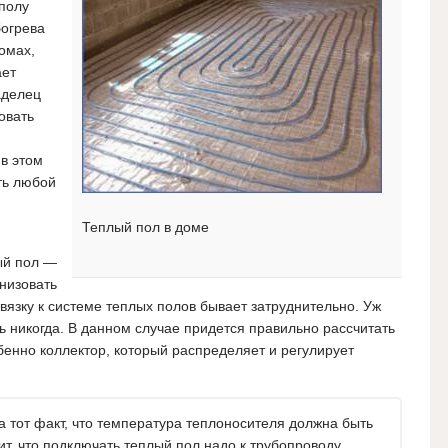
полу
богрева
омах,
ает
аделец
овать
 в этом
ть любой
Теплый пол в доме
ый пол —
анизовать
вязку к системе теплых полов бывает затруднительно. Уж
ь никогда. В данном случае придется правильно рассчитать
бенно коллектор, который распределяет и регулирует
 тот факт, что температура теплоносителя должна быть
чит, что подключать теплый пол надо к трубопроводу