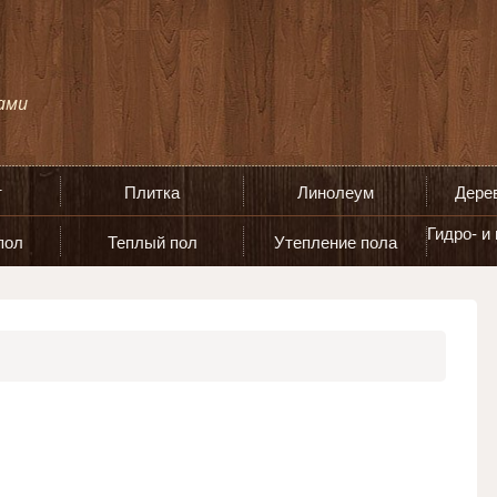
т
Плитка
Линолеум
Дере
Гидро- и
пол
Теплый пол
Утепление пола