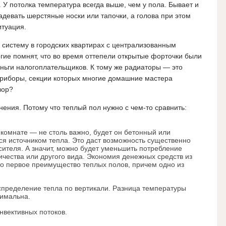
 У потолка температура всегда выше, чем у пола. Бывает и
надевать шерстяные носки или тапочки, а голова при этом
итуация.
 систему в городских квартирах с централизованным
ие помнят, что во время оттепели открытые форточки были
ньги налогоплательщиков. К тому же радиаторы — это
риборы, секции которых многие домашние мастера
вор?
нения. Потому что теплый пол нужно с чем-то сравнить:
в комнате — не столь важно, будет он бетонный или
я источником тепла. Это даст возможность существенно
сителя. А значит, можно будет уменьшить потребление
ичества или другого вида. Экономия денежных средств из
о первое преимущество теплых полов, причем одно из
пределение тепла по вертикали. Разница температуры
нимальна.
нвективных потоков.