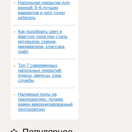
Напольное покрытие для
ванной: 5–6 лучших
вариантов и чего точно
избегать
Как подобрать цвет и
фактуру пола под стиль
интерьера: сканди,
минимализм, классика,
лофт
Топ‑7 современных
напольных покрытий:
плюсы, минусы, срок
службы
Наливные полы на
предприятиях: почему
важен микронизированный
пентаэритрит
Популярное