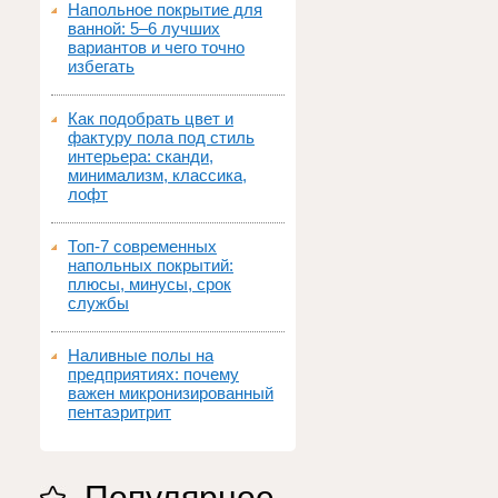
Напольное покрытие для
ванной: 5–6 лучших
вариантов и чего точно
избегать
Как подобрать цвет и
фактуру пола под стиль
интерьера: сканди,
минимализм, классика,
лофт
Топ‑7 современных
напольных покрытий:
плюсы, минусы, срок
службы
Наливные полы на
предприятиях: почему
важен микронизированный
пентаэритрит
Популярное