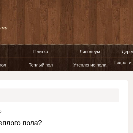
т
Плитка
Линолеум
Дере
Гидро- и
пол
Теплый пол
Утепление пола
0
еплого пола?