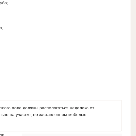
уба;
а;
плого пола должны располагаться недалеко от
льно на участке, не заставленном мебелью.
ов