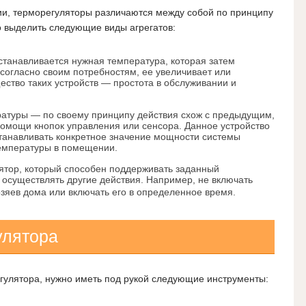
и, терморегуляторы различаются между собой по принципу
о выделить следующие виды агрегатов:
танавливается нужная температура, которая затем
 согласно своим потребностям, ее увеличивает или
ство таких устройств — простота в обслуживании и
ратуры — по своему принципу действия схож с предыдущим,
помощи кнопок управления или сенсора. Данное устройство
станавливать конкретное значение мощности системы
температуры в помещении.
тор, который способен поддерживать заданный
 осуществлять другие действия. Например, не включать
озяев дома или включать его в определенное время.
улятора
гулятора, нужно иметь под рукой следующие инструменты: