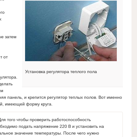
его
к
ые затем
т от
Установка регулятора теплого пола
улятора.
делать
ам
няя панель, и крепится регулятор теплых полов. Вот именно
ой, имеющей форму круга.
ля того чтобы проверить работоспособность
бходимо подать напряжение 220 В и установить на
льное значение температуры. После чего нужно