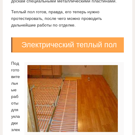
доскам специальными металлическими пластинами.
Теплый пол готов, правда, его теперь нужно
протестировать, после чего можно проводить
дальнейшие работы по отделке.
Электрический теплый пол
Под
гото
вите
льн
ые
раб
оты
для
укла
дки
элек