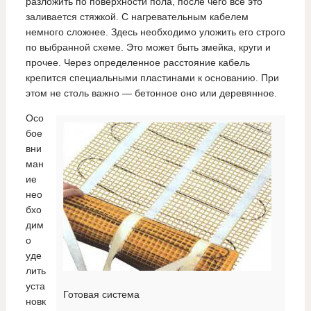
разложить по поверхности пола, после чего все это
заливается стяжкой. С нагревательным кабелем
немного сложнее. Здесь необходимо уложить его строго
по выбранной схеме. Это может быть змейка, круги и
прочее. Через определенное расстояние кабель
крепится специальными пластинами к основанию. При
этом не столь важно — бетонное оно или деревянное.
Осо
бое
вни
ман
ие
нео
бхо
дим
о
уде
лить
уста
Готовая система
новк