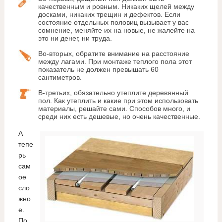
качественным и ровным. Никаких щелей между
досками, никаких трещин и дефектов. Если
состояние отдельных половиц вызывает у вас
сомнение, меняйте их на новые, не жалейте на
это ни денег, ни труда.
Во-вторых, обратите внимание на расстояние
между лагами. При монтаже теплого пола этот
показатель не должен превышать 60
сантиметров.
В-третьих, обязательно утеплите деревянный
пол. Как утеплить и какие при этом использовать
материалы, решайте сами. Способов много, и
среди них есть дешевые, но очень качественные.
А
тепе
рь
сам
ое
сло
жно
е.
По