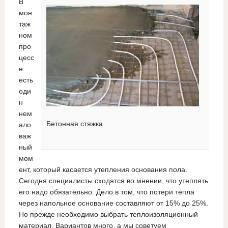
В
мон
таж
ном
про
цесс
е
есть
оди
н
нем
Бетонная стяжка
ало
важ
ный
мом
ент, который касается утепления основания пола.
Сегодня специалисты сходятся во мнении, что утеплять
его надо обязательно. Дело в том, что потери тепла
через напольное основание составляют от 15% до 25%.
Но прежде необходимо выбрать теплоизоляционный
материал. Вариантов много, а мы советуем