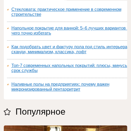
Стекловата: практическое применение в современном
строительстве
Напольное покрытие для ванной: 5–6 лучших вариантов и
чего точно избегать
Как подобрать цвет и фактуру пола под стиль интерьера:
сканди, минимализм, классика, лофт
Топ‑7 современных напольных покрытий: плюсы, минусы,
срок службы
Наливные полы на предприятиях: почему важен
микронизированный пентаэритрит
Популярное