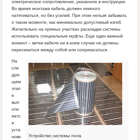
электрическое сопротивление, указанное в инструкции.
Во время монтажа кабель должен немного
натягиваться, но без усилий. При этом нельзя забывать
о таком моменте, как минимально допустимый изгиб.
Желательно на прямых участках раскладки системы
использовать специальные муфты. Еще один важный
момент – витки кабеля ни в коем случае не должны
пересекаться между собой или соприкасаться.
На
сле
дую
щем
этап
е
вып
олн
яетс
я
уста
Устройство системы пола
новк