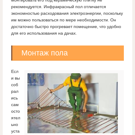
рекомендуется. Инфракрасный пол отличается
экономностью расходования электроэнергии, поскольку
им можно пользоваться по мере необходимости. Он
достаточно быстро прогревает помещение, что удобно
для его использования на дачах.
Монтаж пола
Есл
и вы
соб
рал
ись
сам
осто
ятел
ьно
уста