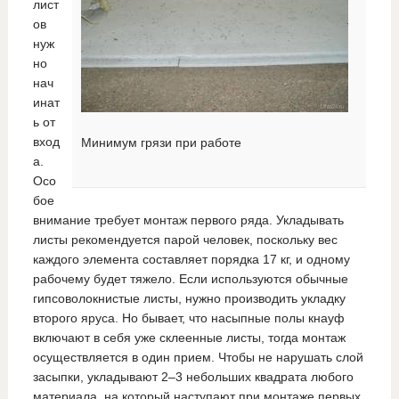
лист
ов
нуж
но
нач
инат
ь от
вход
Минимум грязи при работе
а.
Осо
бое
внимание требует монтаж первого ряда. Укладывать
листы рекомендуется парой человек, поскольку вес
каждого элемента составляет порядка 17 кг, и одному
рабочему будет тяжело. Если используются обычные
гипсоволокнистые листы, нужно производить укладку
второго яруса. Но бывает, что насыпные полы кнауф
включают в себя уже склеенные листы, тогда монтаж
осуществляется в один прием. Чтобы не нарушать слой
засыпки, укладывают 2–3 небольших квадрата любого
материала, на который наступают при монтаже первых