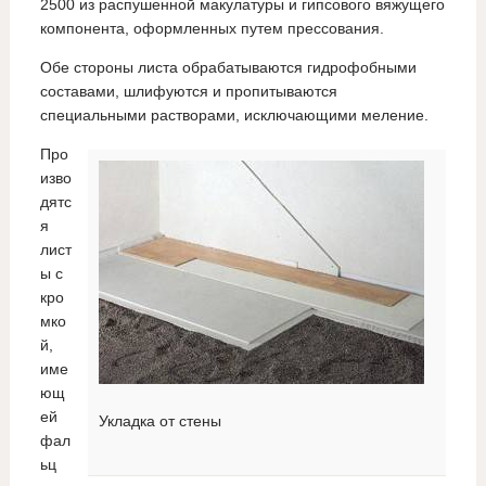
2500 из распушенной макулатуры и гипсового вяжущего
компонента, оформленных путем прессования.
Обе стороны листа обрабатываются гидрофобными
составами, шлифуются и пропитываются
специальными растворами, исключающими меление.
Про
изво
дятс
я
лист
ы с
кро
мко
й,
име
ющ
ей
Укладка от стены
фал
ьц