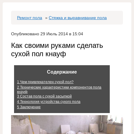
Ремонт пола
»
Стяжка и выравнивание пола
Опубликовано 29 Июль 2014 в 15:04
Как своими руками сделать
сухой пол кнауф
Содержание
1
Чем привлекателен сухой пол?
2
Технические характеристики компонентов пола
кнауф
3
Состав пола с сухой засыпкой
4
Технология устройства сухого пола
5
Заключение