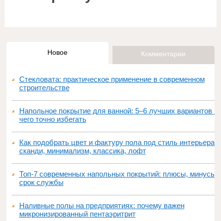
Новое
Комментарии
Стекловата: практическое применение в современном
строительстве
Напольное покрытие для ванной: 5–6 лучших вариантов и
чего точно избегать
Как подобрать цвет и фактуру пола под стиль интерьера:
сканди, минимализм, классика, лофт
Топ‑7 современных напольных покрытий: плюсы, минусы,
срок службы
Наливные полы на предприятиях: почему важен
микронизированный пентаэритрит