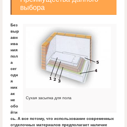
выбора
Без
выр
авн
ива
ния
пол
а
сег
одн
я
ник
ак
Сухая засыпка для пола
не
обо
йти
сь. А все потому, что использование современных
отделочных материалов предполагает наличие