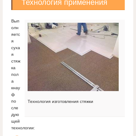
Технология применения
Вып
олн
яетс
я
суха
я
стяж
ка
пол
а
кнау
ф
по
Технология изготовления стяжки
сле
дую
щей
технологии: