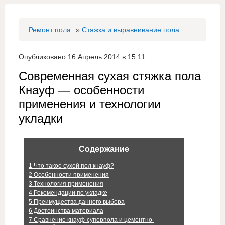
Ремонт пола
»
Стяжка и выравнивание пола
Опубликовано 16 Апрель 2014 в 15:11
Современная сухая стяжка пола
Кнауф — особенности
применения и технологии
укладки
Содержание
1
Что такое сухой пол кнауф?
2
Особенности применения
3
Технология применения
4
Рекомендации по укладке
5
Преимущества данного выбора
6
Достоинства материала
7
Сравнение кнауф-суперпола и цементно-