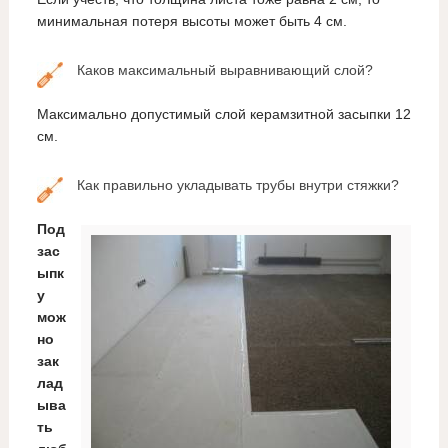
минимальная потеря высоты может быть 4 см.
Каков максимальный выравнивающий слой?
Максимально допустимый слой керамзитной засыпки 12
см.
Как правильно укладывать трубы внутри стяжки?
Под
зас
ыпк
у
мож
но
зак
лад
ыва
ть