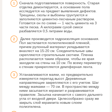
Сначала подготавливается поверхность. Старая
отделка демонтируется, а основание пола
исследуется на предмет выявления дефектов.
Трещины, сколы и выбоины грунтуются и
заполняются цементно-песчаным раствором.
Готовится он по схеме — 1 часть цемента на 3
части песка. А килограмм сухой смеси
разбавляется 0,5 литрами воды.
Далее производится гидроизоляция основания.
Пол застилается полиэтиленовой пленкой,
причем рулонный материал укладывается
внахлест на 15-20 см. Соединительные швы
скрепляются строительным скотчем. Пленка
располагается таким образом, чтобы ее края
заходили на стены на 10 см. По всему периметру
к стенам прикрепляется демпферная лента.
Устанавливаются маяки, но предварительно
измеряется перепад высот. Деревянные
направляющие закрепляются с его учетом. Шаг
между маяками — 70 см. В пространство между
ними засыпается керамзит и разравнивается
правилом. Засыпка начинается с самого дальнего
угла от входной двери. Целесообразно сразу же
закрыть слой керамзита новым слоем
полиэтилена.