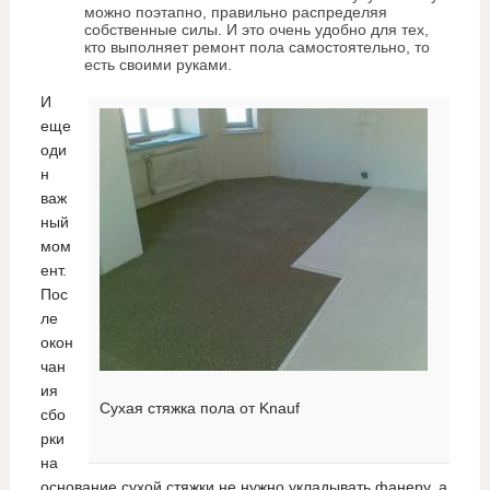
можно поэтапно, правильно распределяя
собственные силы. И это очень удобно для тех,
кто выполняет ремонт пола самостоятельно, то
есть своими руками.
И
еще
оди
н
важ
ный
мом
ент.
Пос
ле
окон
чан
ия
Сухая стяжка пола от Knauf
сбо
рки
на
основание сухой стяжки не нужно укладывать фанеру, а