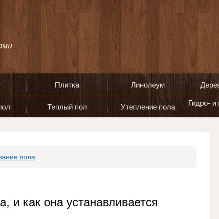
т
Плитка
Линолеум
Дере
Гидро- и
пол
Теплый пол
Утепление пола
вание пола
а, и как она устанавливается