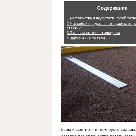
Содержание
1
Достоинства и недостатки сухой техн
2
Что собой представляет сухой матер
стяжки?
3
Этапы монтажного процесса
4
Заключение по теме
Всем известно, что пол будет красив