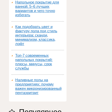
Напольное покрытие для
ванной: 5–6 лучших
вариантов и чего точно
избегать
Как подобрать цвет и
фактуру пола под стиль
интерьера: сканди,
минимализм, классика,
лофт
Топ‑7 современных
напольных покрытий:
плюсы, минусы, срок
службы
Наливные полы на
предприятиях: почему
важен микронизированный
пентаэритрит
Популярное