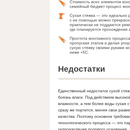
Стоимость всех элементов кон
семейный бюджет процесс мон
Сухая стяжка — это идеально р
с ее помощью можно прекрасн
практически не поддаются рем
где планируется прохождение
Простота монтажного процесса.
пропуская этапов и делая упор
сухую стяжку своими руками м
ниже +5С.
Недостатки
Единственный недостаток сухой стяж
боязнь влаги. Под действием высоко
влажности, а тем более воды сухая с
сразу же портится, меняя свои разм
качества. Поэтому основное требова
технологического процесса — это па
гидроизоляция полового основания.