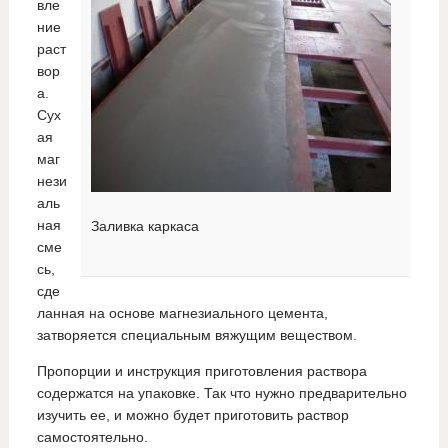
вле
ние
раст
вор
а.
Сух
ая
маг
нези
аль
ная
Заливка каркаса
сме
сь,
сде
ланная на основе магнезиального цемента,
затворяется специальным вяжущим веществом.
Пропорции и инструкция приготовления раствора
содержатся на упаковке. Так что нужно предварительно
изучить ее, и можно будет приготовить раствор
самостоятельно.