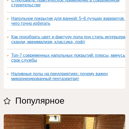
строительстве
Напольное покрытие для ванной: 5–6 лучших вариантов и
чего точно избегать
Как подобрать цвет и фактуру пола под стиль интерьера:
сканди, минимализм, классика, лофт
Топ‑7 современных напольных покрытий: плюсы, минусы,
срок службы
Наливные полы на предприятиях: почему важен
микронизированный пентаэритрит
Популярное