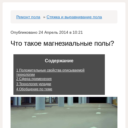
Ремонт пола
»
Стяжка и выравнивание пола
Опубликовано 24 Апрель 2014 в 10:21
Что такое магнезиальные полы?
Содержание
1
Положительные свойства описываемой
технологии
2
Сфера применения
3
Технология укладки
4
Обобщение по теме