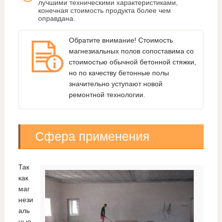
лучшими техническими характеристиками,
конечная стоимость продукта более чем
оправдана.
Обратите внимание! Стоимость
магнезиальных полов сопоставима со
стоимостью обычной бетонной стяжки,
но по качеству бетонные полы
значительно уступают новой
ремонтной технологии.
Сфера применения
Так
как
маг
нези
аль
ные