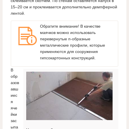
склеивается скотчем. По стенам оставляется напуск в
15–20 см и проклеивается дополнительно демпферной
лентой.
Обратите внимание! В качестве
маячков можно использовать
перевернутые п-образные
металлические профили, которые
применяются для сооружения
гипсокартонных конструкций.
В
обр
азов
авш
иес
я
яче
йки
зас
ыпа