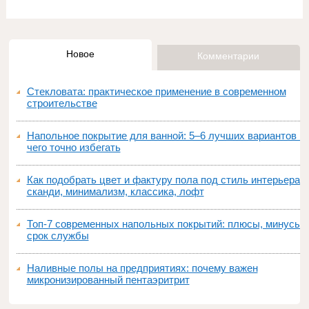
Новое
Комментарии
Стекловата: практическое применение в современном
строительстве
Напольное покрытие для ванной: 5–6 лучших вариантов и
чего точно избегать
Как подобрать цвет и фактуру пола под стиль интерьера:
сканди, минимализм, классика, лофт
Топ‑7 современных напольных покрытий: плюсы, минусы,
срок службы
Наливные полы на предприятиях: почему важен
микронизированный пентаэритрит