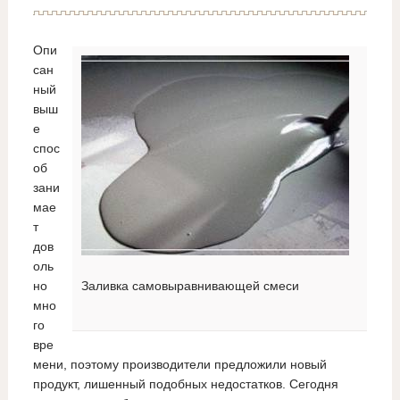
Опи
сан
ный
выш
е
спос
об
зани
мае
т
дов
оль
но
Заливка самовыравнивающей смеси
мно
го
вре
мени, поэтому производители предложили новый
продукт, лишенный подобных недостатков. Сегодня