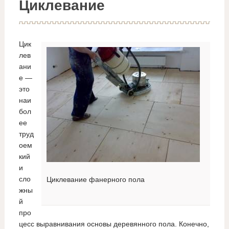
Циклевание
Цик
лев
ани
е —
это
наи
бол
ее
труд
оем
кий
и
сло
Циклевание фанерного пола
жны
й
про
цесс выравнивания основы деревянного пола. Конечно,