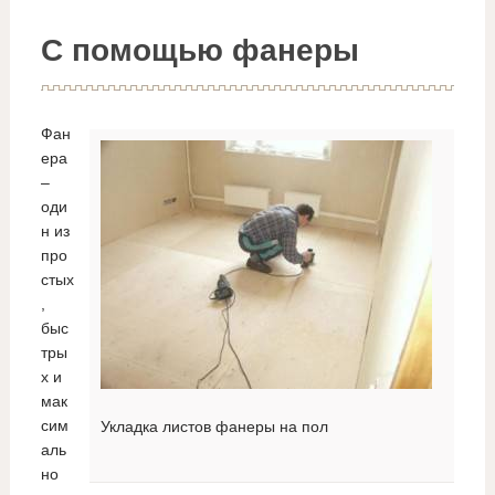
С помощью фанеры
Фан
ера
–
оди
н из
про
стых
,
быс
тры
х и
мак
сим
Укладка листов фанеры на пол
аль
но