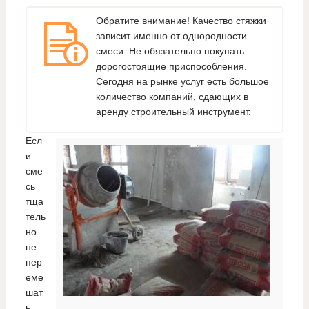
Обратите внимание! Качество стяжки
зависит именно от однородности
смеси. Не обязательно покупать
дорогостоящие приспособления.
Сегодня на рынке услуг есть большое
количество компаний, сдающих в
аренду строительный инструмент.
Есл
и
сме
сь
тща
тель
но
не
пер
еме
шат
ь,