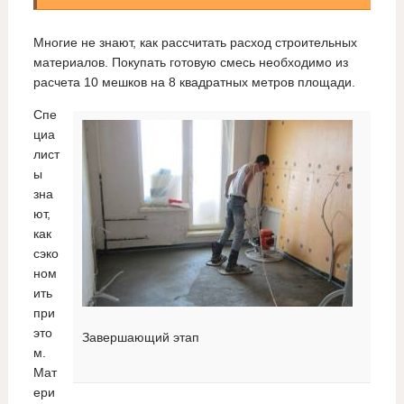
Многие не знают, как рассчитать расход строительных
материалов. Покупать готовую смесь необходимо из
расчета 10 мешков на 8 квадратных метров площади.
Спе
циа
лист
ы
зна
ют,
как
сэко
ном
ить
при
это
Завершающий этап
м.
Мат
ери