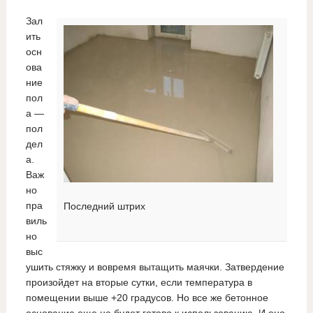
Зал
ить
осн
ова
ние
пол
а —
пол
дел
а.
Важ
но
пра
Последний штрих
виль
но
выс
ушить стяжку и вовремя вытащить маячки. Затвердение
произойдет на вторые сутки, если температура в
помещении выше +20 градусов. Но все же бетонное