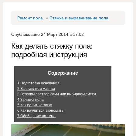
Ремонт пола
»
Стяжка и выравнивание пола
Опубликовано 24 Март 2014 в 17:02
Как делать стяжку пола:
подробная инструкция
Содержание
1
Подготовка основания
2
Выставляем маячки
3
Готовим раствор сами или выбираем смеси
4
Заливка пола
5
Как сушить стяжку
6
Как научиться экономить
7
Обобщение по теме