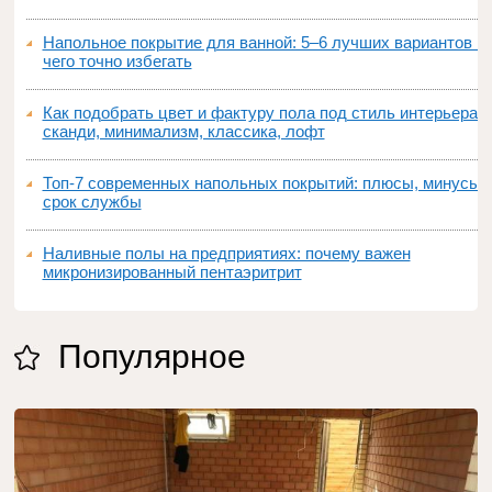
Напольное покрытие для ванной: 5–6 лучших вариантов и
чего точно избегать
Как подобрать цвет и фактуру пола под стиль интерьера:
сканди, минимализм, классика, лофт
Топ‑7 современных напольных покрытий: плюсы, минусы,
срок службы
Наливные полы на предприятиях: почему важен
микронизированный пентаэритрит
Популярное