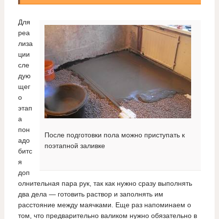
Для
реа
лиза
ции
сле
дую
щег
о
этап
а
пон
После подготовки пола можно приступать к
адо
поэтапной заливке
битс
я
доп
олнительная пара рук, так как нужно сразу выполнять
два дела — готовить раствор и заполнять им
расстояние между маячками. Еще раз напоминаем о
том, что предварительно валиком нужно обязательно в