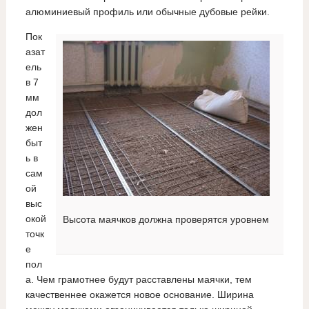
алюминиевый профиль или обычные дубовые рейки.
Пок
азат
ель
в 7
мм
дол
жен
быт
ь в
сам
ой
выс
окой
Высота маячков должна проверятся уровнем
точк
е
пол
а. Чем грамотнее будут расставлены маячки, тем
качественнее окажется новое основание. Ширина