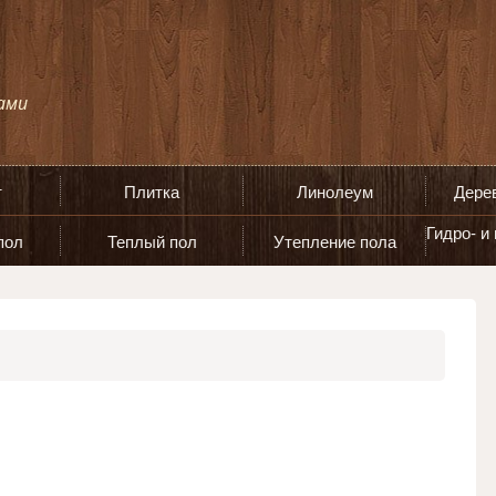
т
Плитка
Линолеум
Дере
Гидро- и
пол
Теплый пол
Утепление пола