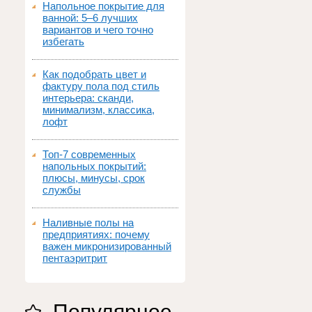
Напольное покрытие для
ванной: 5–6 лучших
вариантов и чего точно
избегать
Как подобрать цвет и
фактуру пола под стиль
интерьера: сканди,
минимализм, классика,
лофт
Топ‑7 современных
напольных покрытий:
плюсы, минусы, срок
службы
Наливные полы на
предприятиях: почему
важен микронизированный
пентаэритрит
Популярное