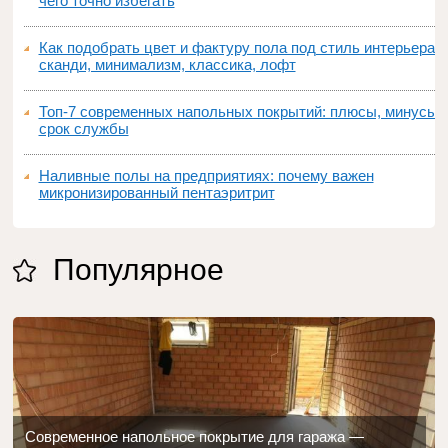
чего точно избегать
Как подобрать цвет и фактуру пола под стиль интерьера:
сканди, минимализм, классика, лофт
Топ‑7 современных напольных покрытий: плюсы, минусы,
срок службы
Наливные полы на предприятиях: почему важен
микронизированный пентаэритрит
Популярное
Современное напольное покрытие для гаража —