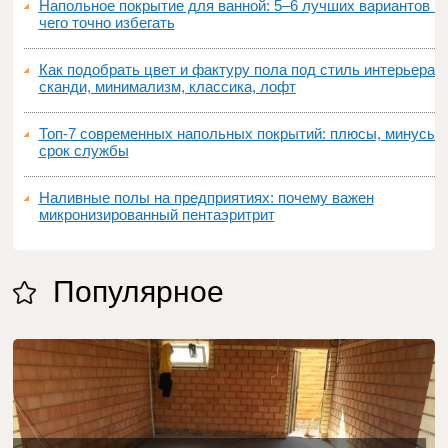
Напольное покрытие для ванной: 5–6 лучших вариантов и
чего точно избегать
Как подобрать цвет и фактуру пола под стиль интерьера:
сканди, минимализм, классика, лофт
Топ‑7 современных напольных покрытий: плюсы, минусы,
срок службы
Наливные полы на предприятиях: почему важен
микронизированный пентаэритрит
Популярное