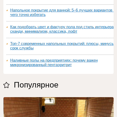
Напольное покрытие для ванной: 5–6 лучших вариантов и
чего точно избегать
Как подобрать цвет и фактуру пола под стиль интерьера:
сканди, минимализм, классика, лофт
Топ‑7 современных напольных покрытий: плюсы, минусы,
срок службы
Наливные полы на предприятиях: почему важен
микронизированный пентаэритрит
Популярное