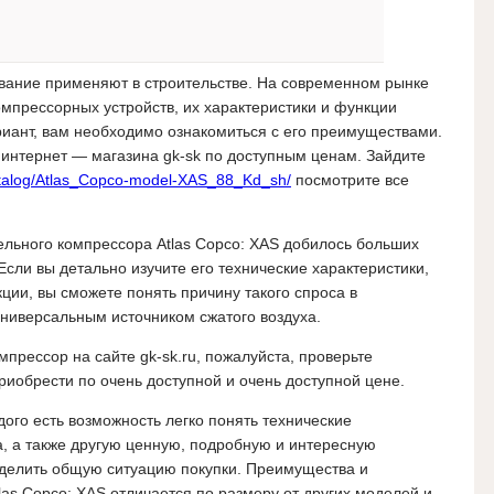
вание применяют в строительстве. На современном рынке
мпрессорных устройств, их характеристики и функции
иант, вам необходимо ознакомиться с его преимуществами.
 интернет — магазина gk-sk по доступным ценам. Зайдите
katalog/Atlas_Copco-model-XAS_88_Kd_sh/
посмотрите все
ельного компрессора Atlas Copco: XAS добилось больших
Если вы детально изучите его технические характеристики,
ии, вы сможете понять причину такого спроса в
ниверсальным источником сжатого воздуха.
прессор на сайте gk-sk.ru, пожалуйста, проверьте
иобрести по очень доступной и очень доступной цене.
дого есть возможность легко понять технические
а, а также другую ценную, подробную и интересную
делить общую ситуацию покупки. Преимущества и
as Copco: XAS отличается по размеру от других моделей и