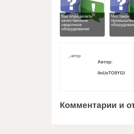
Как определить
Что такое
качественное
промышле
сварочное
оборудова
оборудование
Автор:
4nUeTO9YGI
Комментарии и о