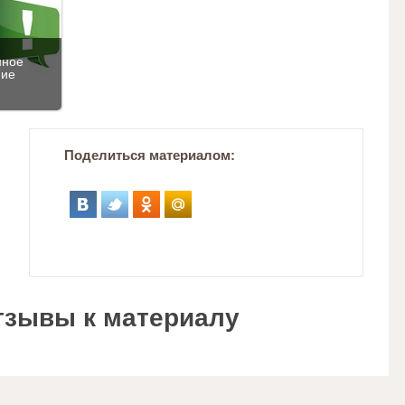
нное
ние
Поделиться материалом:
тзывы к материалу