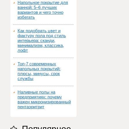
Напольное покрытие для
ванной: 5–6 лучших
вариантов и чего точно
избегать
Как подобрать цвет и
фактуру пола под стиль
интерьера: сканди,
минимализм, классика,
лофт
Топ‑7 современных
напольных покрытий:
плюсы, минусы, срок
службы
Наливные полы на
предприятиях: почему
важен микронизированный
пентаэритрит
Популярное