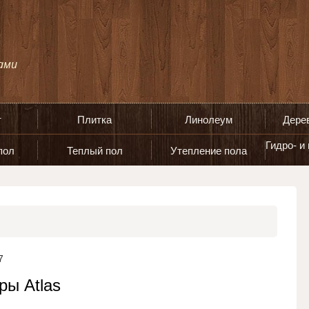
т
Плитка
Линолеум
Дере
Гидро- и
пол
Теплый пол
Утепление пола
7
ры Atlas