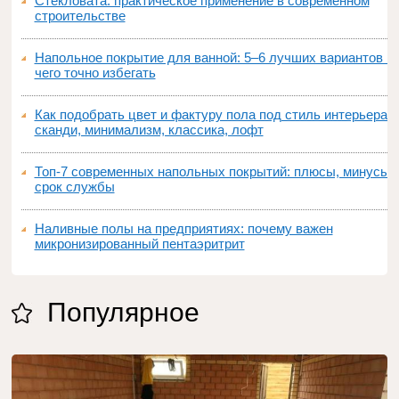
Стекловата: практическое применение в современном
строительстве
Напольное покрытие для ванной: 5–6 лучших вариантов и
чего точно избегать
Как подобрать цвет и фактуру пола под стиль интерьера:
сканди, минимализм, классика, лофт
Топ‑7 современных напольных покрытий: плюсы, минусы,
срок службы
Наливные полы на предприятиях: почему важен
микронизированный пентаэритрит
Популярное