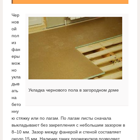
Чер
нов
ой
пол
из
фан
еры
мож
но
укла
дыв
Укладка чернового пола в загородном доме
ать
на
бето
нну
ю стяжку или по лагам. По лагам листы сначала
выкладывают без закрепления с небольшим зазором в
8–10 мм. Зазор между фанерой и стеной составляет
около 15 мм. Наличие таких промежутков позволяет