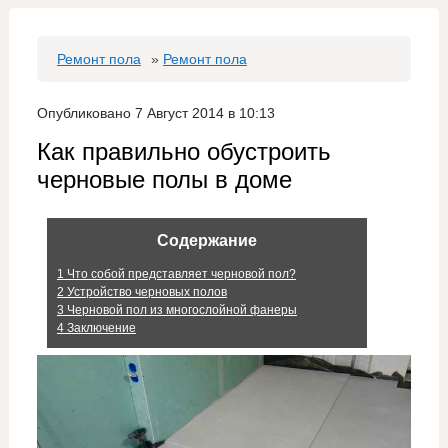
Ремонт пола
»
Ремонт пола
Опубликовано 7 Август 2014 в 10:13
Как правильно обустроить
черновые полы в доме
Содержание
1
Что собой представляет черновой пол?
2
Устройство черновых полов
3
Черновой пол из многослойной фанеры
4
Заключение