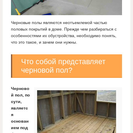
Черновые полы являются неотъемлемой частью
половых покрытий в доме. Прежде чем разбираться с
особенностями их обустройства, необходимо понять,
что это такое, и зачем они нужны.
Что собой представляет
черновой пол?
Черново
й пол, по
сути,
являетс
я
основан
ием под