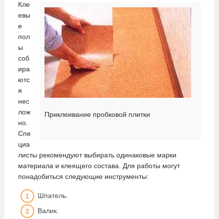
Кле
евы
е
пол
ы
соб
ира
ютс
я
нес
лож
Приклеивание пробковой плитки
но.
Спе
циа
листы рекомендуют выбирать одинаковые марки
материала и клеящего состава. Для работы могут
понадобиться следующие инструменты:
Шпатель.
Валик.