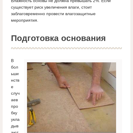
Влажность основы не должна превышать 2%. Если
существует риск увеличения влаги, стоит
заблаговременно провести влагозащитные
мероприятия.
Подготовка основания
В
бол
ьши
нств
е
случ
аев
про
бку
укла
дыв
ают