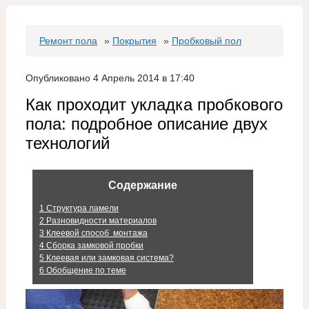
Ремонт пола
»
Покрытия
»
Пробковый пол
Опубликовано 4 Апрель 2014 в 17:40
Как проходит укладка пробкового
пола: подробное описание двух
технологий
Содержание
1
Структура ламели
2
Разновидности материалов
3
Клеевой способ монтажа
4
Сборка замковой пробки
5
Клеевая или замковая система?
6
Обобщение по теме