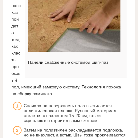
расс
каз
пой
дет
о
том,
как
клас
ть
Панели снабженные системой шип-паз
про
бков
ый
пол, имеющий замковую систему. Технология похожа
на сборку ламината:
Сначала на поверхность пола выстилается
полиэтиленовая пленка. Рулонный материал
стелется с нахлестом 15-20 см, стыки
скрепляются строительным скотчем.
Затем на полиэтилен раскладывается подложка,
но не внахлест, а встык. Швы тоже проклеиваются