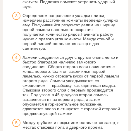
скотчем. Подложка поможет устранить ударный
шум.
Определяем направление укладки плитки,
измеряем расстояние комнаты перпендикулярно
ему. Получившийся результат делим на ширину
одной ламели напольного покрытия —
получается количество рядов.Начинать работу
нужно с правого угла комнаты. Между стеной и
первой линией оставляется зазор в два
сантиметра.
Ламели соединяются друг с другом очень легко и
быстро благодаря наличию замкового
соединения. Сборка второго слоя начинается с
конца первого. Если он закончился первой
ламелью, нужно отрезать кусок от первой ламели
второго ряда. Ламели укладываются со
смещением — вразбежку, как кирпичная кладка.
Стыковка второго слоя с первым производится
так. Под углом в 45 градусов вторая ламель
вставляется в паз первого ряда, а затем
опускается в горизонтальное положение,
сдвигается влево и стыкуется с короткой стороной
предшествующей ламели.
Между трубами и покрытием оставляется зазор, в
местах стыковки пола и дверного проема