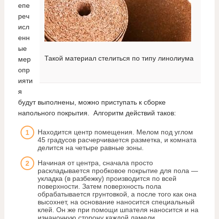
епе
реч
исл
енн
ые
Такой материал стелиться по типу линолиума
мер
опр
ияти
я
будут выполнены, можно приступать к сборке
напольного покрытия. Алгоритм действий таков:
Находится центр помещения. Мелом под углом
45 градусов расчерчивается разметка, и комната
делится на четыре равные зоны.
Начиная от центра, сначала просто
раскладывается пробковое покрытие для пола —
укладка (в разбежку) производится по всей
поверхности. Затем поверхность пола
обрабатывается грунтовкой, а после того как она
высохнет, на основание наносится специальный
клей. Он же при помощи шпателя наносится и на
изнаночную сторону каждой ламели.