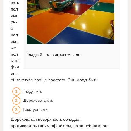
вать
пол
име
рны
е
нал
ивн
ые
пол
Гладкий пол в игровом зале
ы по
фин
ишн
ой текстуре проще простого. Они могут быть:
Гладкими.
Шероховатыми.
Текстурными.
Шероховатая поверхность обладает
противоскользащим эффектом, но за ней намного