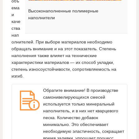
объ
ема
Высоконаполненные полимерные
и
наполнители
каче
ства
нап
олнителей. При выборе материалов необходимо
обращать внимание и на этот показатель. Степень
наполнения также влияет на технические
характеристики материалов — их способ укладки,
степень износоустойчивости, сопротивляемость на
изгиб.
Обратите внимание! В производстве
самонивелирующихся смесей
используется только минеральный
наполнитель, и в них нет кварцевого
песка. Количество добавок
минимально. Это обеспечивает
необходимую эластичность, сокращает
время заливки, упрощает процесс