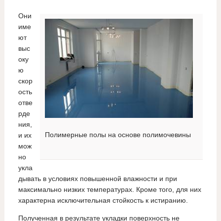
Они
име
ют
выс
оку
ю
скор
ость
отве
рде
ния,
Полимерные полы на основе полимочевины
и их
мож
но
укла
дывать в условиях повышенной влажности и при
максимально низких температурах. Кроме того, для них
характерна исключительная стойкость к истиранию.
Полученная в результате укладки поверхность не