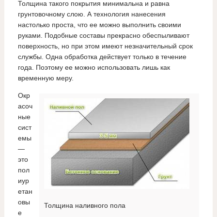
Толщина такого покрытия минимальна и равна
грунтовочному слою. А технология нанесения
настолько проста, что ее можно выполнить своими
руками. Подобные составы прекрасно обеспыливают
поверхность, но при этом имеют незначительный срок
службы. Одна обработка действует только в течение
года. Поэтому ее можно использовать лишь как
временную меру.
Окр
асоч
ные
сист
емы
—
это
пол
иур
етан
овы
Толщина наливного пола
е