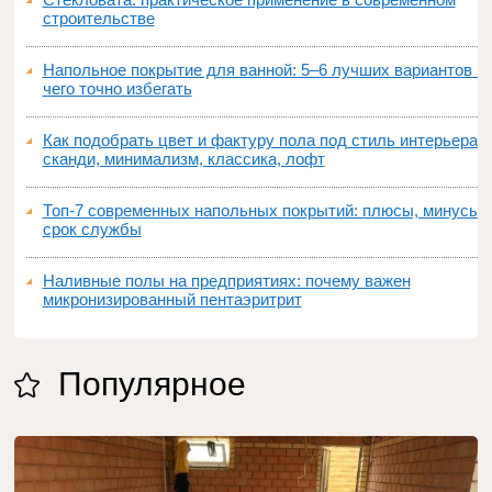
строительстве
Напольное покрытие для ванной: 5–6 лучших вариантов и
чего точно избегать
Как подобрать цвет и фактуру пола под стиль интерьера:
сканди, минимализм, классика, лофт
Топ‑7 современных напольных покрытий: плюсы, минусы,
срок службы
Наливные полы на предприятиях: почему важен
микронизированный пентаэритрит
Популярное