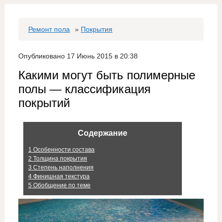
Ремонт пола
»
Покрытия
Опубликовано 17 Июнь 2015 в 20:38
Какими могут быть полимерные
полы — классификация
покрытий
Содержание
1
Особенности состава
2
Толщина покрытия
3
Степень наполнения
4
Финишная текстура
5
Обобщение по теме