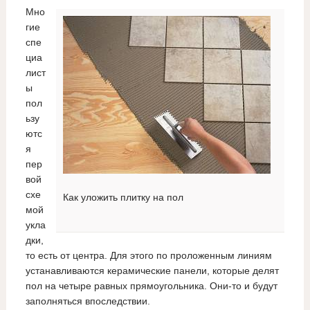
Мно
гие
спе
циа
лист
ы
пол
ьзу
ютс
я
пер
вой
схе
Как уложить плитку на пол
мой
укла
дки,
то есть от центра. Для этого по проложенным линиям
устанавливаются керамические панели, которые делят
пол на четыре равных прямоугольника. Они-то и будут
заполняться впоследствии.