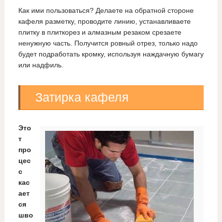
Как ими пользоваться? Делаете на обратной стороне
кафеля разметку, проводите линию, устанавливаете
плитку в плиткорез и алмазным резаком срезаете
ненужную часть. Получится ровный отрез, только надо
будет подработать кромку, используя наждачную бумагу
или надфиль.
Затирка кафеля
Это
т
про
цес
с
кас
ает
ся
шво