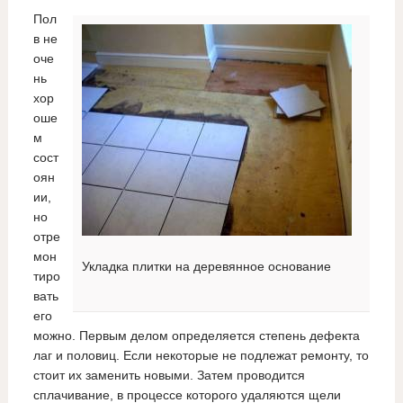
Пол
в не
оче
нь
хор
оше
м
сост
оян
ии,
но
отре
мон
Укладка плитки на деревянное основание
тиро
вать
его
можно. Первым делом определяется степень дефекта
лаг и половиц. Если некоторые не подлежат ремонту, то
стоит их заменить новыми. Затем проводится
сплачивание, в процессе которого удаляются щели