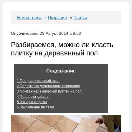
Ремонт пола
»
Покрытия
»
Плитка
Опубликовано 29 Август 2014 в 9:52
Разбираемся, можно ли класть
плитку на деревянный пол
Содержание
1
Предварительный этап
2
Подготовка деревянного основания
3
Монтаж керамической плитки на пол
4
Подрезка кафеля
5
Затирка кафеля
6
Заключение по теме