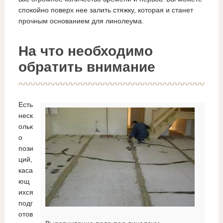
спокойно поверх нее залить стяжку, которая и станет
прочным основанием для линолеума.
На что необходимо
обратить внимание
Есть
неск
ольк
о
пози
ций,
каса
ющ
ихся
подг
отов