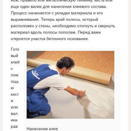
еще один валик для нанесения клеевого состава.
Процесс начинается с укладки материала и его
выравнивания. Теперь край полосы, который
расположен у стены, необходимо отогнуть и свернуть
материал вдоль полосы пополам. Перед вами
откроется участок бетонного основания.
Гото
вый
клей
с
пом
ощь
ю
кист
и
или
вал
ика
рав
Нанесение клея