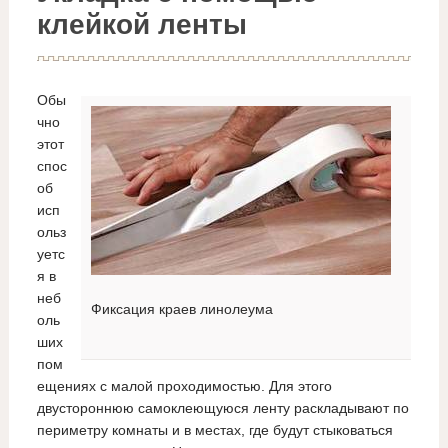
клейкой ленты
Обы
чно
этот
спос
об
исп
ольз
уетс
я в
неб
Фиксация краев линолеума
оль
ших
пом
ещениях с малой проходимостью. Для этого
двустороннюю самоклеющуюся ленту раскладывают по
периметру комнаты и в местах, где будут стыковаться