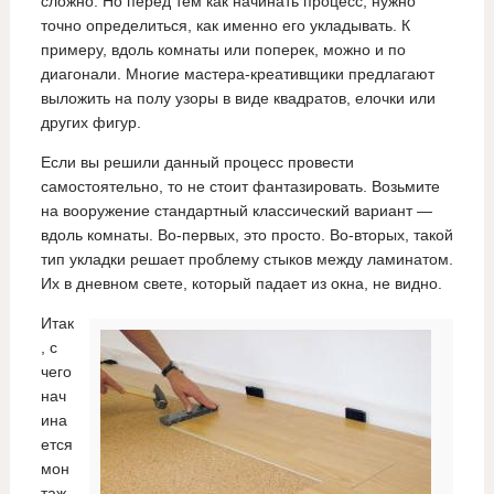
сложно. Но перед тем как начинать процесс, нужно
точно определиться, как именно его укладывать. К
примеру, вдоль комнаты или поперек, можно и по
диагонали. Многие мастера-креативщики предлагают
выложить на полу узоры в виде квадратов, елочки или
других фигур.
Если вы решили данный процесс провести
самостоятельно, то не стоит фантазировать. Возьмите
на вооружение стандартный классический вариант —
вдоль комнаты. Во-первых, это просто. Во-вторых, такой
тип укладки решает проблему стыков между ламинатом.
Их в дневном свете, который падает из окна, не видно.
Итак
, с
чего
нач
ина
ется
мон
таж