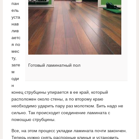
пан
ель
уста
нав
лив
аетс
я по
мес
ту,
зате
Готовый ламинатный пол
м
оди
н
конец струбцины упирается в ее край, который
расположен около стены, а по второму краю
необходимо ударить пару раз молотком. Бить надо не
сильно. Так происходит соединение ламината с
помощью струбцины.
Все, на этом процесс укладки ламината почти закончен.
Теперь нужно снять распорные клинья и установить