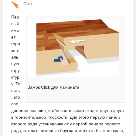
Click.
Пер
вый
име
ет
гори
зонт
аль
ную
стру
ктур
у. То
Замок Click для ламината
есть
, это
сое
динение паз-шип, и обе части замка входят друг в друга
в горизонтальной плоскости. Для этого первую панель
второго ряда устанавливают у первой панели первого
ряда, затем с помощью бруска и молотка бьют по краю,