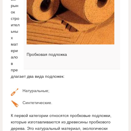
рын
ок
стро
ител
ьны
х
мат
ери
Пробковая подложка
ало
в
пре
длагает два вида подложек:
Натуральные;
Синтетические.
К первой категории относятся пробковые подложки,
которые изготавливаются из древесины пробкового
дерева. Это натуральный материал, экологически