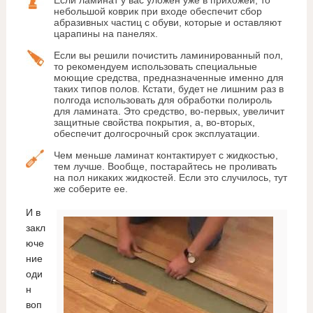
Если ламинат у вас уложен уже в прихожей, то
небольшой коврик при входе обеспечит сбор
абразивных частиц с обуви, которые и оставляют
царапины на панелях.
Если вы решили почистить ламинированный пол,
то рекомендуем использовать специальные
моющие средства, предназначенные именно для
таких типов полов. Кстати, будет не лишним раз в
полгода использовать для обработки полироль
для ламината. Это средство, во-первых, увеличит
защитные свойства покрытия, а, во-вторых,
обеспечит долгосрочный срок эксплуатации.
Чем меньше ламинат контактирует с жидкостью,
тем лучше. Вообще, постарайтесь не проливать
на пол никаких жидкостей. Если это случилось, тут
же соберите ее.
И в
закл
юче
ние
оди
н
воп