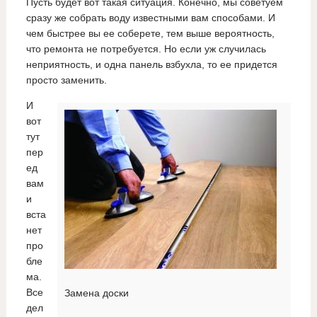
Пусть будет вот такая ситуация. Конечно, мы советуем
сразу же собрать воду известными вам способами. И
чем быстрее вы ее соберете, тем выше вероятность,
что ремонта не потребуется. Но если уж случилась
неприятность, и одна панель взбухла, то ее придется
просто заменить.
И
вот
тут
пер
ед
вам
и
вста
нет
про
бле
ма.
Все
Замена доски
дел