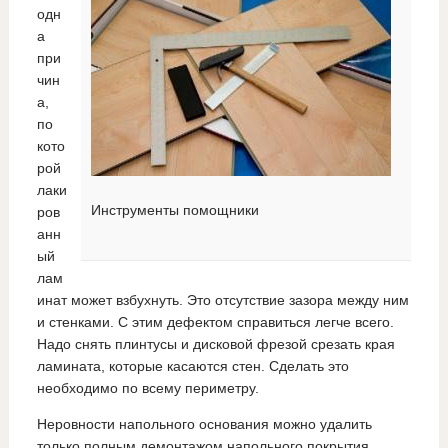
одн
а
при
чин
а,
по
кото
рой
лаки
Инструменты помощники
ров
анн
ый
лам
инат может взбухнуть. Это отсутствие зазора между ним
и стенками. С этим дефектом справиться легче всего.
Надо снять плинтусы и дисковой фрезой срезать края
ламината, которые касаются стен. Сделать это
необходимо по всему периметру.
Неровности напольного основания можно удалить
только полным демонтажом напольного покрытия,