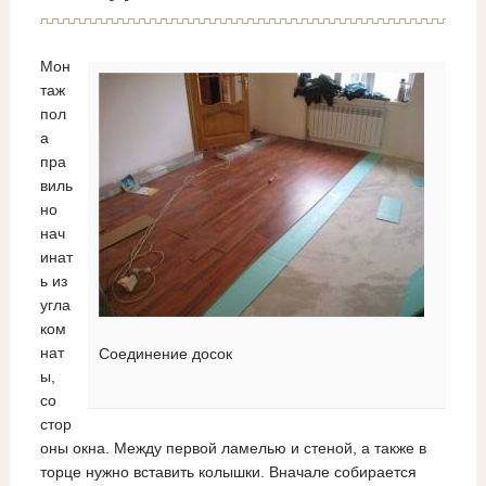
Мон
таж
пол
а
пра
виль
но
нач
инат
ь из
угла
ком
нат
Соединение досок
ы,
со
стор
оны окна. Между первой ламелью и стеной, а также в
торце нужно вставить колышки. Вначале собирается