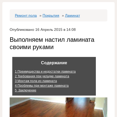
Ремонт пола
»
Покрытия
»
Ламинат
Опубликовано 16 Апрель 2015 в 14:08
Выполняем настил ламината
своими руками
Содержание
1
Преимущества и недостатки ламината
2
Требования при укладке ламината
3
Монтаж пола из ламината
4
Проблемы при монтаже ламината
5
Заключение