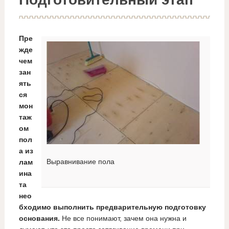
Пре
жде
чем
зан
ять
ся
мон
таж
ом
пол
а из
Выравнивание пола
лам
ина
та
нео
бходимо выполнить предварительную подготовку
основания.
Не все понимают, зачем она нужна и