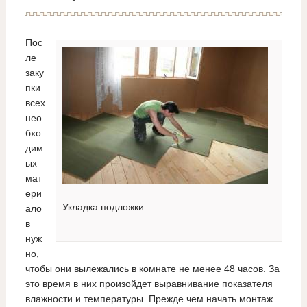
Пос
ле
заку
пки
всех
нео
бхо
дим
ых
мат
ери
Укладка подложки
ало
в
нуж
но,
чтобы они вылежались в комнате не менее 48 часов. За
это время в них произойдет выравнивание показателя
влажности и температуры. Прежде чем начать монтаж