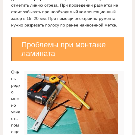
отметить линию отреза. При проведении разметки не
стоит забывать про необходимый компенсационный
зазор в 15–20 мм. При помощи электроинструмента
нужно разрезать полосу по ранее нанесенной метке.
Проблемы при монтаже
ламината
Оче
нь
редк
о
мож
но
увид
еть
пом
еще