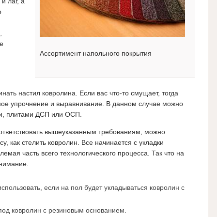
и лаг, а
о
,
е
Ассортимент напольного покрытия
нать настил ковролина. Если вас что-то смущает, тогда
ое упрочнение и выравнивание. В данном случае можно
и, плитами ДСП или ОСП.
оответствовать вышеуказанным требованиям, можно
у, как стелить ковролин. Все начинается с укладки
емая часть всего технологического процесса. Так что на
нимание.
спользовать, если на пол будет укладываться ковролин с
под ковролин с резиновым основанием.