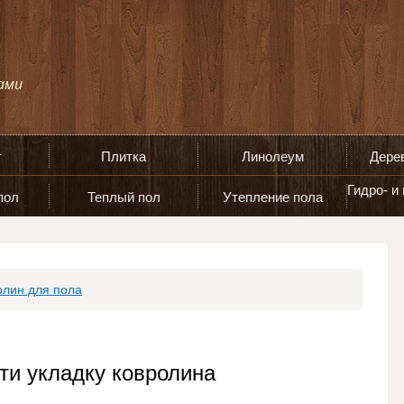
т
Плитка
Линолеум
Дере
Гидро- и
пол
Теплый пол
Утепление пола
олин для пола
ти укладку ковролина