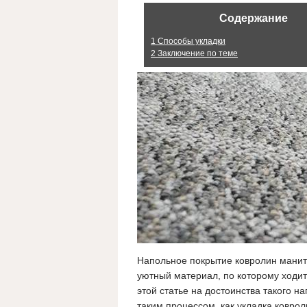
Содержание
1
Способы укладки
2
Заключение по теме
Напольное покрытие ковролин манит 
уютный материал, по которому ходит
этой статье на достоинства такого н
таким процессом, как укладка ковро