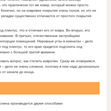
– это практически тот же ковер, который можно просто
Конечно, он на ковровое покрытие очень похож, но это не
о укладки существенно отличается от простого покрытия
 плинтус, что и отличает его от ковра. Во-вторых, его
нованию. В-третьих, отечественные застройщики
пропорции помещений. Неровные углы в комнатах – дело
 под плинтус, то его края придется подгонять под
вязано с большой тратой времени.
совать вопрос, как стелить ковролин. Сразу же оговоримся,
и – дело не очень сложное, поэтому в нем надо досконально
 от начала до конца.
вролина производится двумя способами: