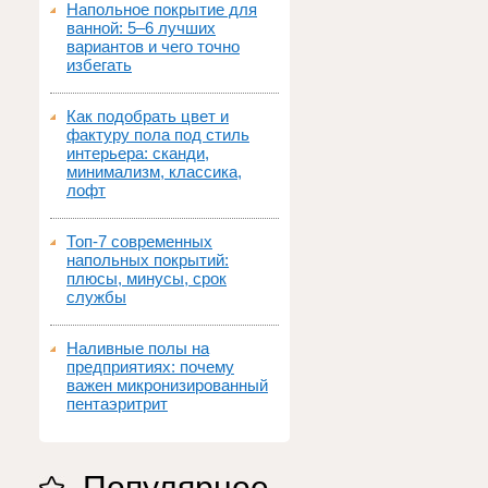
Напольное покрытие для
ванной: 5–6 лучших
вариантов и чего точно
избегать
Как подобрать цвет и
фактуру пола под стиль
интерьера: сканди,
минимализм, классика,
лофт
Топ‑7 современных
напольных покрытий:
плюсы, минусы, срок
службы
Наливные полы на
предприятиях: почему
важен микронизированный
пентаэритрит
Популярное