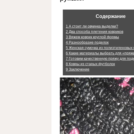
Содержание
1
А стоит ли овчинка выделки?
2
Два способа плетения ковриков
3
Вяжем коврик круглой формы
4
Разнообразие поделок
5
Женская сумочка из полиэтиленовых 
6
Какие материалы выбрать для «пряж
7
Готовим качественную пряжу для под
8
Ковры из старых футболок
9
Заключение