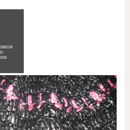
пакетов
и»
елок