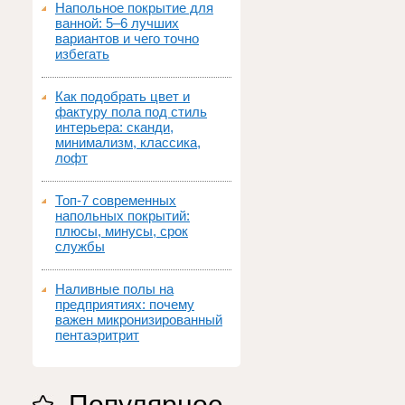
Напольное покрытие для
ванной: 5–6 лучших
вариантов и чего точно
избегать
Как подобрать цвет и
фактуру пола под стиль
интерьера: сканди,
минимализм, классика,
лофт
Топ‑7 современных
напольных покрытий:
плюсы, минусы, срок
службы
Наливные полы на
предприятиях: почему
важен микронизированный
пентаэритрит
Популярное