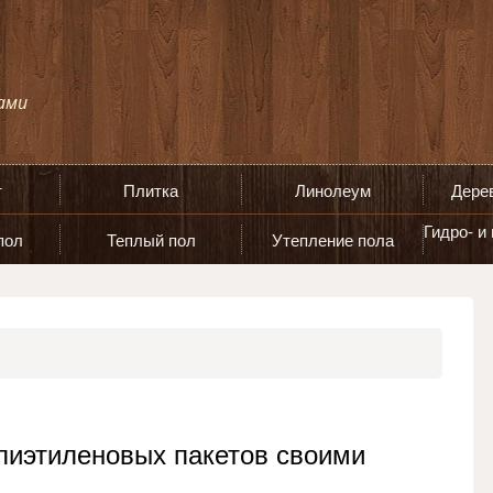
т
Плитка
Линолеум
Дере
Гидро- и
пол
Теплый пол
Утепление пола
лиэтиленовых пакетов своими