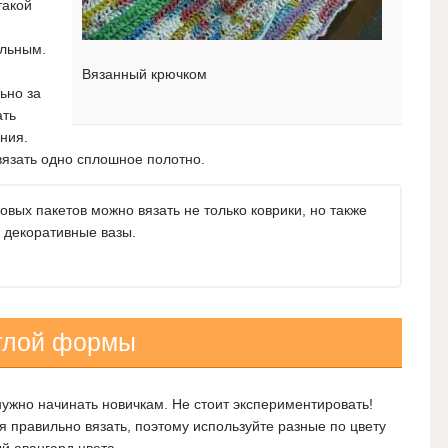
такой
ельным.
Вязанный крючком
ьно за
ать
ния.
вязать одно сплошное полотно.
овых пакетов можно вязать не только коврики, но также
е декоративные вазы.
углой формы
нужно начинать новичкам. Не стоит экспериментировать!
я правильно вязать, поэтому используйте разные по цвету
й авангард цвета.