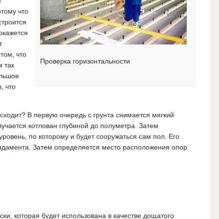
м
отому что
строится
 окажется
т
том, что
Проверка горизонтальности
м так
ольшое
, что
исходит? В первую очередь с грунта снимается мягкий
лучается котлован глубиной до полуметра. Затем
ровень, по которому и будет сооружаться сам пол. Его
ндамента. Затем определяется место расположения опор.
ски, которая будет использована в качестве дощатого