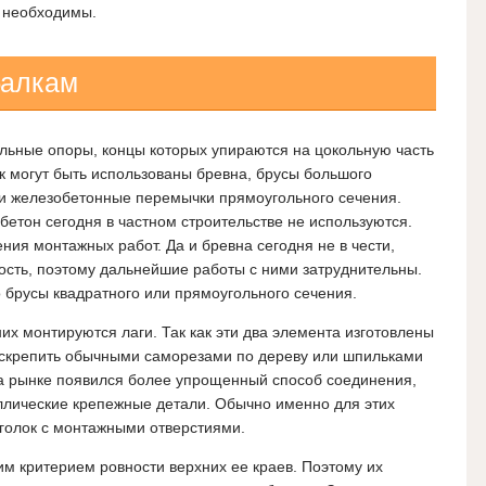
о необходимы.
балкам
льные опоры, концы которых упираются на цокольную часть
к могут быть использованы бревна, брусы большого
и железобетонные перемычки прямоугольного сечения.
бетон сегодня в частном строительстве не используются.
ния монтажных работ. Да и бревна сегодня не в чести,
ость, поэтому дальнейшие работы с ними затруднительны.
 брусы квадратного или прямоугольного сечения.
них монтируются лаги. Так как эти два элемента изготовлены
о скрепить обычными саморезами по дереву или шпильками
на рынке появился более упрощенный способ соединения,
ллические крепежные детали. Обычно именно для этих
голок с монтажными отверстиями.
им критерием ровности верхних ее краев. Поэтому их