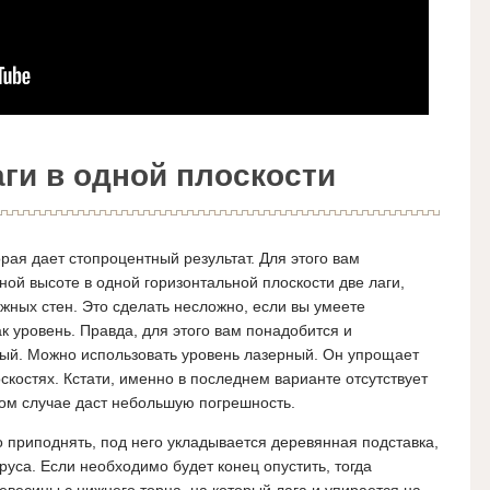
ги в одной плоскости
рая дает стопроцентный результат. Для этого вам
ой высоте в одной горизонтальной плоскости две лаги,
ных стен. Это сделать несложно, если вы умеете
к уровень. Правда, для этого вам понадобится и
ный. Можно использовать уровень лазерный. Он упрощает
оскостях. Кстати, именно в последнем варианте отсутствует
бом случае даст небольшую погрешность.
о приподнять, под него укладывается деревянная подставка,
руса. Если необходимо будет конец опустить, тогда
евесины с нижнего торца, на который лага и упирается на