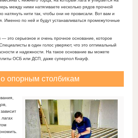
еперь между ними натягиваете несколько рядов прочной
 натянуть нити так, чтобы они не провисали. Вот вам и
я. Именно по ней и будут устанавливаться промежуточные
и — это серьезное и очень прочное основание, которое
Специалисты в один голос уверяют, что это оптимальный
пасности и надежности. На такое основание вы можете
 плиты ОСБ или ДСП, даже суперпол Кнауф.
по опорным столбикам
ования,
ов,
 зависит
 лагах
том
кономить.