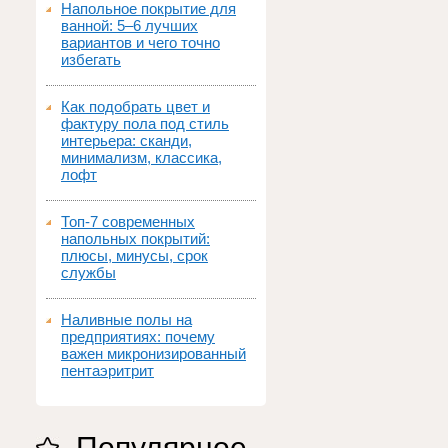
Напольное покрытие для
ванной: 5–6 лучших
вариантов и чего точно
избегать
Как подобрать цвет и
фактуру пола под стиль
интерьера: сканди,
минимализм, классика,
лофт
Топ‑7 современных
напольных покрытий:
плюсы, минусы, срок
службы
Наливные полы на
предприятиях: почему
важен микронизированный
пентаэритрит
Популярное