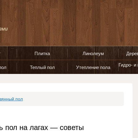
т
Плитка
Линолеум
Дере
Гидро- и
пол
Теплый пол
Утепление пола
вянный пол
ь пол на лагах — советы