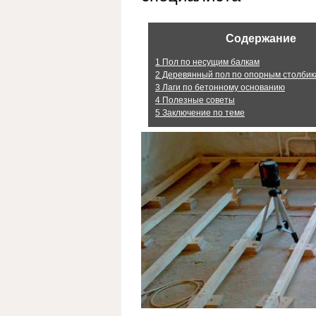
Содержание
1
Пол по несущим балкам
2
Деревянный пол по опорным столбик
3
Лаги по бетонному основанию
4
Полезные советы
5
Заключение по теме