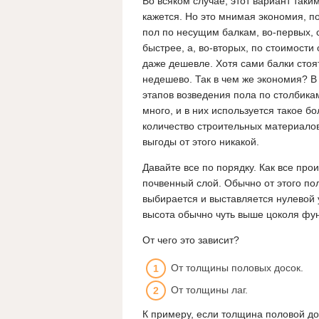
Во всяком случае, этот вариант таки
кажется. Но это мнимая экономия, п
пол по несущим балкам, во-первых, 
быстрее, а, во-вторых, по стоимости
даже дешевле. Хотя сами балки стоя
недешево. Так в чем же экономия? В 
этапов возведения пола по столбика
много, и в них используется такое б
количество строительных материалов
выгоды от этого никакой.
Давайте все по порядку. Как все про
почвенный слой. Обычно от этого по
выбирается и выставляется нулевой у
высота обычно чуть выше цоколя фу
От чего это зависит?
От толщины половых досок.
От толщины лаг.
К примеру, если толщина половой до