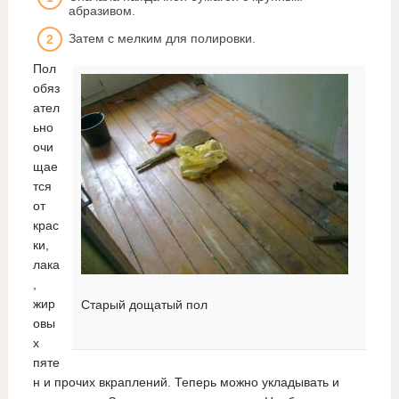
абразивом.
Затем с мелким для полировки.
Пол
обяз
ател
ьно
очи
щае
тся
от
крас
ки,
лака
,
жир
Старый дощатый пол
овы
х
пяте
н и прочих вкраплений. Теперь можно укладывать и