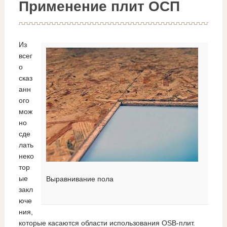
Применение плит ОСП
Из
всег
о
сказ
анн
ого
мож
но
сде
лать
неко
тор
ые
Выравнивание пола
закл
юче
ния,
которые касаются области использования OSB-плит.