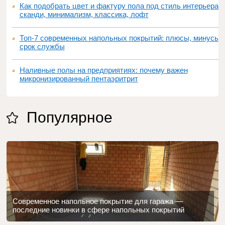
Как подобрать цвет и фактуру пола под стиль интерьера:
сканди, минимализм, классика, лофт
Топ‑7 современных напольных покрытий: плюсы, минусы,
срок службы
Наливные полы на предприятиях: почему важен
микронизированный пентаэритрит
Популярное
Современное напольное покрытие для гаража —
последние новинки в сфере напольных покрытий