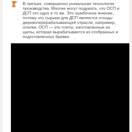
В-третьих, совершенно уникальная технология
производства. Многие могут подумать, что ОСП и
ДСП это одно и то же. Это ошибочное мнение,
потому что сырьем для ДСП являются отходы
деревоперерабатывающей отрасли, например,
опилки. ОСП — это плиты, изготовленные из
щепы, которая вырабатывается из отобранных и
подготовленных бревен.