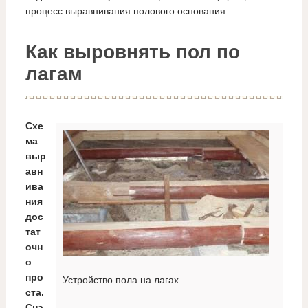
процесс выравнивания полового основания.
Как выровнять пол по
лагам
Схе
ма
выр
авн
ива
ния
дос
тат
очн
о
про
Устройство пола на лагах
ста.
Сна