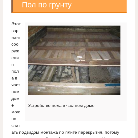
Пол по грунту
Этот
вар
иант
соо
руж
ени
я
пол
а в
част
ном
дом
е
Устройство пола в частном доме
мож
но
счит
ать подвидом монтажа по плите перекрытия, потому