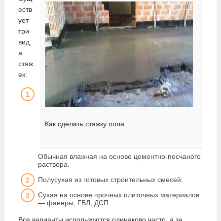
еств
ует
три
вид
а
стяж
ек:
Как сделать стяжку пола
Обычная влажная на основе цементно-песчаного
раствора.
Полусухая из готовых строительных смесей.
Сухая на основе прочных плиточных материалов
— фанеры, ГВЛ, ДСП.
Все варианты используются одинаково часто, а за