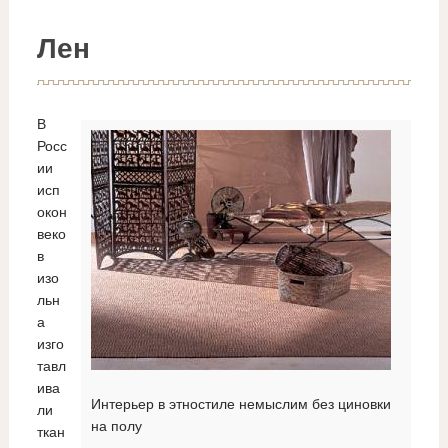
Лен
В
Росс
ии
исп
окон
веко
в
изо
льн
а
изго
тавл
ива
Интерьер в этностиле немыслим без циновки
ли
на полу
ткан