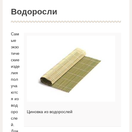
Водоросли
Сам
ые
экзо
тиче
ские
изде
лия
пол
уча
ютс
я из
вод
оро
Циновка из водорослей
сле
й.
Для