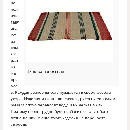
на
пол
изго
тавл
ива
ют
из
сам
ых
разн
ых
Циновка напольная
мат
ери
ало
в. Каждая разновидность нуждается в своем особом
уходе. Изделия из конопли, сизаля, рисовой соломы и
бумаги плохо переносят воду, и их нельзя мыть.
Поэтому очень трудно будет избавиться от любого
пятна на них. А еще такие изделия не переносят
сырость.