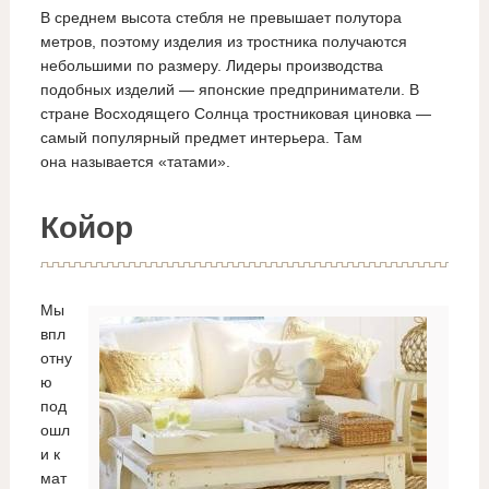
В среднем высота стебля не превышает полутора
метров, поэтому изделия из тростника получаются
небольшими по размеру. Лидеры производства
подобных изделий — японские предприниматели. В
стране Восходящего Солнца тростниковая циновка —
самый популярный предмет интерьера. Там
она называется «татами».
Койор
Мы
впл
отну
ю
под
ошл
и к
мат