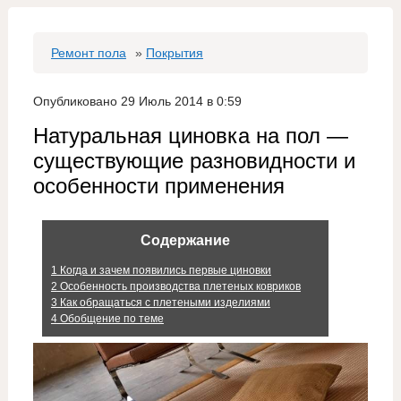
Ремонт пола
»
Покрытия
Опубликовано 29 Июль 2014 в 0:59
Натуральная циновка на пол —
существующие разновидности и
особенности применения
Содержание
1
Когда и зачем появились первые циновки
2
Особенность производства плетеных ковриков
3
Как обращаться с плетеными изделиями
4
Обобщение по теме