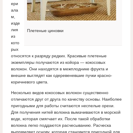
ери
ала
м,
изде
лия
Плетеные циновки
из
кото
рых
относятся к разряду редких. Красивые плетеные
экземпляры получаются из койора — кокосовых
волокон. Они находятся в межплоднике фрукта и
внешне выглядят как одеревеневшие пучки красно-
коричневого цвета.
Несколько видов кокосовых волокон существенно
отличаются друг от друга по качеству основы. Наиболее
пригодными для работы считаются неспелые орехи.
Для получения нитей волокна вымачиваются в морской
воде, которая смягчает их. После такой обработки
волокна легко поддаются расчесыванию. Расческа
выпрямляет основу, которая становится пригодной для