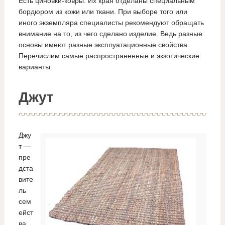
Есть циновки-ковры. Их края отделаны специальным
бордюром из кожи или ткани. При выборе того или
иного экземпляра специалисты рекомендуют обращать
внимание на то, из чего сделано изделие. Ведь разные
основы имеют разные эксплуатационные свойства.
Перечислим самые распространенные и экзотические
варианты.
Джут
Джу
т —
пре
дста
вите
ль
сем
ейст
ва