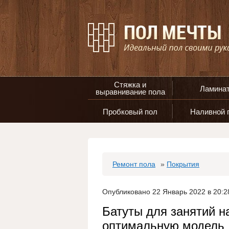
Стяжка и
Ламина
выравнивание пола
Пробковый пол
Наливной 
Ремонт пола
»
Покрытия
Опубликовано 22 Январь 2022 в 20:2
Батуты для занятий н
оптимальную модель