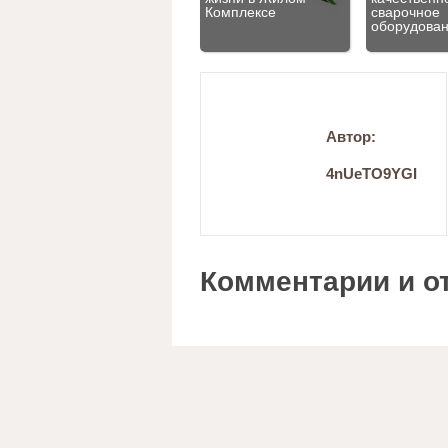
Комплексе
сварочное
оборудова
Автор:
4nUeTO9YGI
Комментарии и о