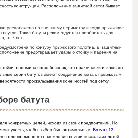
сность конструкции. Расположение защитной сетки бывает
тка расположена по внешнему периметру и тогда прыжковое
я внутри. Такие батуты рекомендуется приобретать для
р, от 7 лет;
редусмотрена по контуру прыжкового полотна, а защитный
асположение предотвращает удары о стойку и падения на
стойки, напоминающие бочонок, что практически исключает
иальные серии батутов имеют соединение мата с прыжковым
вероятности проскальзывания конечностей под сетку.
боре батута
для конкретных целей, исходя из своих предпочтений. Но
стоит учесть, чтобы выбор был оптимальным.
Батуты 12
 для одновременного нахождения внутри нескольких детей.