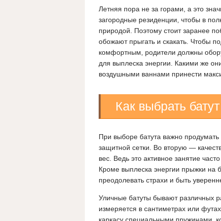
Летняя пора не за горами, а это знач
загородные резиденции, чтобы в по
природой. Поэтому стоит заранее по
обожают прыгать и скакать. Чтобы 
комфортным, родители должны обору
для выплеска энергии. Какими же он
воздушными ваннами принести макс
Как выбрать батут
При выборе батута важно продумать 
защитной сетки. Во вторую — качест
вес. Ведь это активное занятие част
Кроме выплеска энергии прыжки на б
преодолевать страхи и быть уверенн
Уличные батуты бывают различных р
измеряется в сантиметрах или футах
каркасу специальными пружинами, к