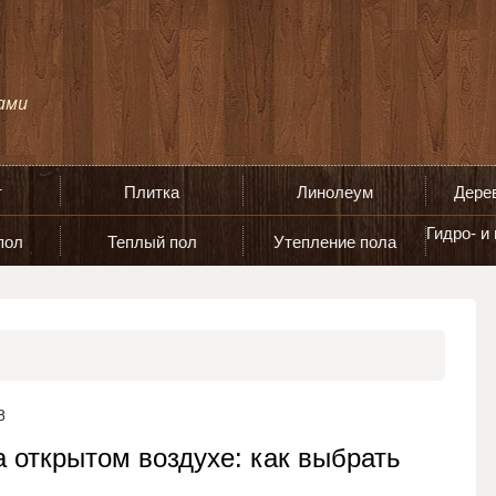
т
Плитка
Линолеум
Дере
Гидро- и
пол
Теплый пол
Утепление пола
8
а открытом воздухе: как выбрать