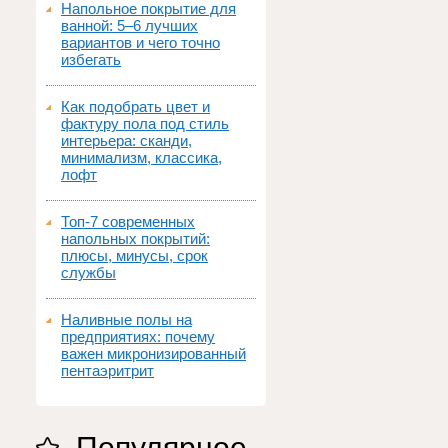
Напольное покрытие для
ванной: 5–6 лучших
вариантов и чего точно
избегать
Как подобрать цвет и
фактуру пола под стиль
интерьера: сканди,
минимализм, классика,
лофт
Топ‑7 современных
напольных покрытий:
плюсы, минусы, срок
службы
Наливные полы на
предприятиях: почему
важен микронизированный
пентаэритрит
Популярное