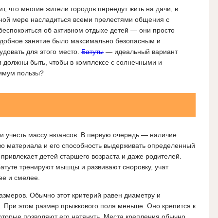
ит, что многие жители городов переедут жить на дачи, в
лной мере насладиться всеми прелестями общения с
беспокоиться об активном отдыхе детей — они просто
подобное занятие было максимально безопасным и
довать для этого место.
Батуты
— идеальный вариант
и должны быть, чтобы в комплексе с солнечными и
имум пользы?
и учесть массу нюансов. В первую очередь — наличие
во материала и его способность выдерживать определенный
о привлекает детей старшего возраста и даже родителей.
атуте тренируют мышцы и развивают сноровку, учат
ее и смелее.
азмеров. Обычно этот критерий равен диаметру и
. При этом размер прыжкового поля меньше. Оно крепится к
оторые позволяют его натянуть. Места крепления обычно