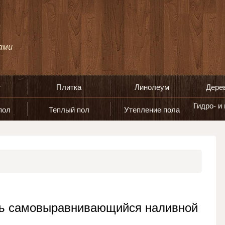
т
Плитка
Линолеум
Дере
Гидро- и
пол
Теплый пол
Утепление пола
ть самовыравнивающийся наливной