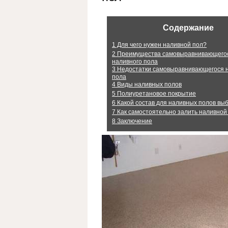
Содержание
1
Для чего нужен наливной пол?
2
Преимущества самовыравнивающего
наливного пола
3
Недостатки самовыравнивающегося 
пола
4
Виды наливных полов
5
Полиуретановое покрытие
6
Какой состав для наливных полов вы
7
Как самостоятельно залить наливной
8
Заключение