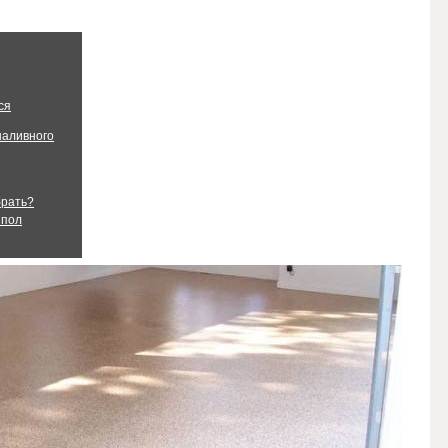
ся
наливного
брать?
 пол