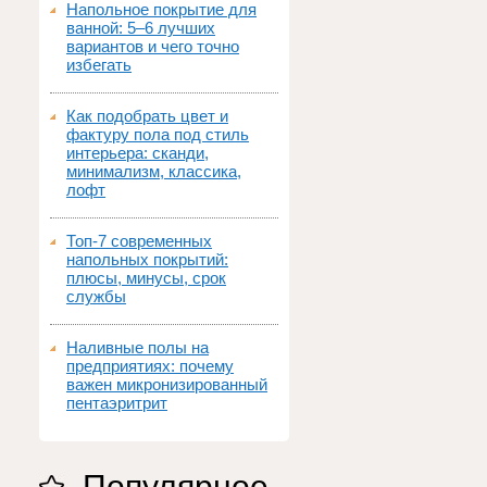
Напольное покрытие для
ванной: 5–6 лучших
вариантов и чего точно
избегать
Как подобрать цвет и
фактуру пола под стиль
интерьера: сканди,
минимализм, классика,
лофт
Топ‑7 современных
напольных покрытий:
плюсы, минусы, срок
службы
Наливные полы на
предприятиях: почему
важен микронизированный
пентаэритрит
Популярное