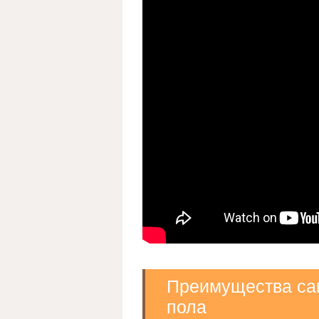
Преимущества са
пола