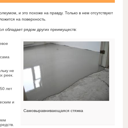
леумом, и это похоже на правду. Только в нем отсутствуют
ложится на поверхность.
ол обладает рядом других преимуществ:
евое
 сама
льку не
х реек.
50 лет
еским и
Самовыравнивающаяся стяжка
ием
редств.