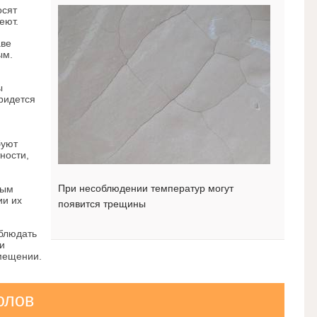
осят
еют.
аве
ым.
ы
ридется
буют
ности,
При несоблюдении температур могут
бым
ии их
появится трещины
облюдать
и
мещении.
олов