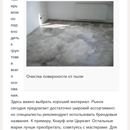
ерь
мож
но
пер
ехо
дить
к
грун
товк
е
всег
о
Очистка поверхности от пыли
осн
ова
ния.
Здесь важно выбрать хороший материал. Рынок
сегодня предлагает достаточно широкий ассортимент,
но специалисты рекомендуют использовать брендовые
названия. К примеру, Кнауф или Церезит. Остальные
марки лучше приобретать, советуясь с мастерами. Для