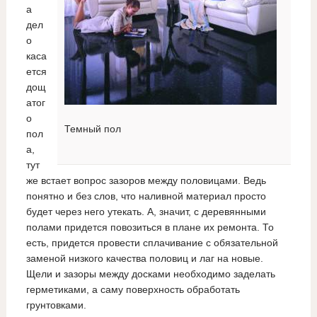
а
дел
о
каса
ется
дощ
атог
о
Темный пол
пол
а,
тут
же встает вопрос зазоров между половицами. Ведь
понятно и без слов, что наливной материал просто
будет через него утекать. А, значит, с деревянными
полами придется повозиться в плане их ремонта. То
есть, придется провести сплачивание с обязательной
заменой низкого качества половиц и лаг на новые.
Щели и зазоры между досками необходимо заделать
герметиками, а саму поверхность обработать
грунтовками.