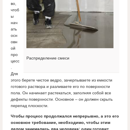
во,
чтоб
ы
нач
ать
осн
овн
ой
про
Распределение смеси
цесс
.
Для
этого берете чистое ведро, зачерпываете из емкости
готового раствора и разливаете его по поверхности
пола. Он начинает растекаться, заполняя собой все
дефекты поверхности. Основное – он должен скрыть
перепад плоскости.
Чтобы процесс продолжался непрерывно, а это его
основное требование, необходимо, чтобы этим
делом занимались два человека: один готовит