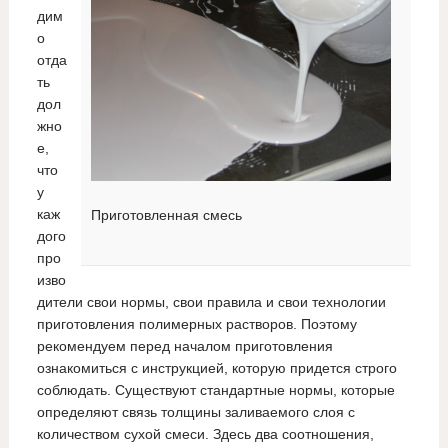
дим
о
отда
ть
дол
жно
е,
что
у
каж
Приготовленная смесь
дого
про
изво
дители свои нормы, свои правила и свои технологии
приготовления полимерных растворов. Поэтому
рекомендуем перед началом приготовления
ознакомиться с инструкцией, которую придется строго
соблюдать. Существуют стандартные нормы, которые
определяют связь толщины заливаемого слоя с
количеством сухой смеси. Здесь два соотношения,