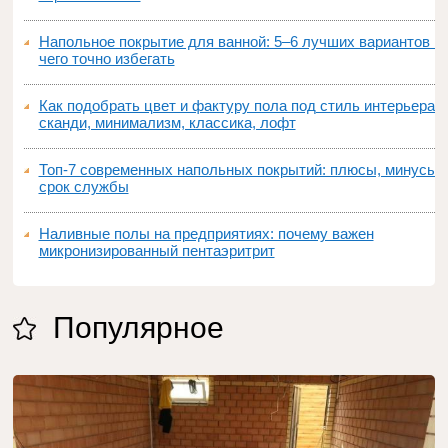
Напольное покрытие для ванной: 5–6 лучших вариантов и
чего точно избегать
Как подобрать цвет и фактуру пола под стиль интерьера:
сканди, минимализм, классика, лофт
Топ‑7 современных напольных покрытий: плюсы, минусы,
срок службы
Наливные полы на предприятиях: почему важен
микронизированный пентаэритрит
Популярное