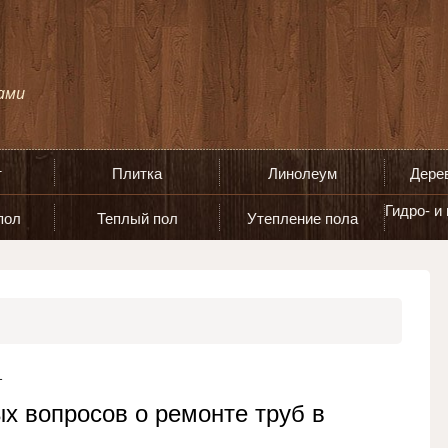
т
Плитка
Линолеум
Дере
Гидро- и
пол
Теплый пол
Утепление пола
1
х вопросов о ремонте труб в