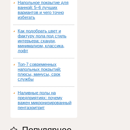
Напольное покрытие для
ванной: 5–6 лучших
вариантов и чего точно
избегать
Как подобрать цвет и
фактуру пола под стиль
интерьера: сканди,
минимализм, классика,
лофт
Топ‑7 современных
напольных покрытий:
плюсы, минусы, срок
службы
Наливные полы на
предприятиях: почему
важен микронизированный
пентаэритрит
Популярное