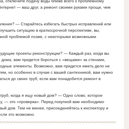
чка, отключите подачу воды ближе всего к проблемному
 Интернет — ваш друг, а ремонт своими руками проще, чем
вления? — Старайтесь избегать быстрых исправлений или
 улучшить ситуацию в краткосрочной перспективе, вы,
езной проблемой позже, с некоторыми возможными
удущие проекты реконструкции? — Каждый раз, когда вы
 дома, вам придется бороться с «вещами» за стенами,
водные элементы. Возможно, вам придется иметь дело не
тем, но особенно в случае с вашей сантехникой, вам нужно
аться до своих труб, если вам понадобится ремонт в
 труб, когда я ищу новый дом? — Одно слово, которое
му, — это «проверка». Перед покупкой вам необходимо
ый дом. Тем не менее, присоединяйтесь к инспектору и
если это возможно.