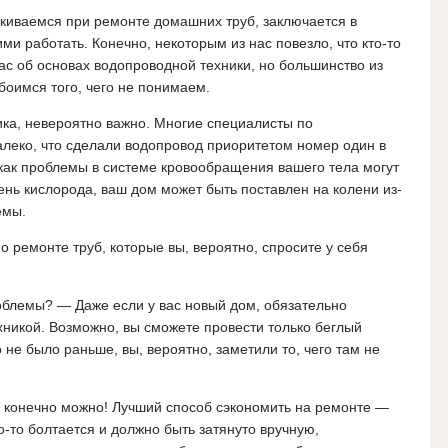
киваемся при ремонте домашних труб, заключается в
и работать. Конечно, некоторым из нас повезло, что кто-то
с об основах водопроводной техники, но большинство из
боимся того, чего не понимаем.
ника, невероятно важно. Многие специалисты по
алеко, что сделали водопровод приоритетом номер один в
, как проблемы в системе кровообращения вашего тела могут
ень кислорода, ваш дом может быть поставлен на колени из-
емы.
о ремонте труб, которые вы, вероятно, спросите у себя
роблемы? — Даже если у вас новый дом, обязательно
хникой. Возможно, вы сможете провести только беглый
о не было раньше, вы, вероятно, заметили то, чего там не
у конечно можно! Лучший способ сэкономить на ремонте —
о-то болтается и должно быть затянуто вручную,