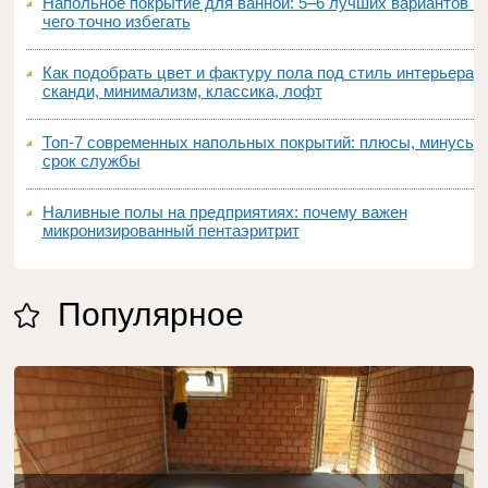
Напольное покрытие для ванной: 5–6 лучших вариантов и
чего точно избегать
Как подобрать цвет и фактуру пола под стиль интерьера:
сканди, минимализм, классика, лофт
Топ‑7 современных напольных покрытий: плюсы, минусы,
срок службы
Наливные полы на предприятиях: почему важен
микронизированный пентаэритрит
Популярное