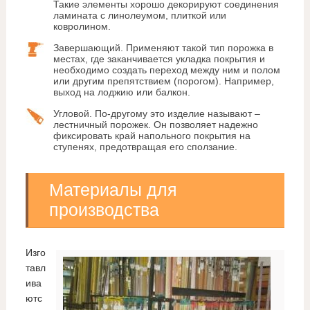
Такие элементы хорошо декорируют соединения
ламината с линолеумом, плиткой или
ковролином.
Завершающий. Применяют такой тип порожка в
местах, где заканчивается укладка покрытия и
необходимо создать переход между ним и полом
или другим препятствием (порогом). Например,
выход на лоджию или балкон.
Угловой. По-другому это изделие называют –
лестничный порожек. Он позволяет надежно
фиксировать край напольного покрытия на
ступенях, предотвращая его сползание.
Материалы для
производства
Изго
тавл
ива
ютс