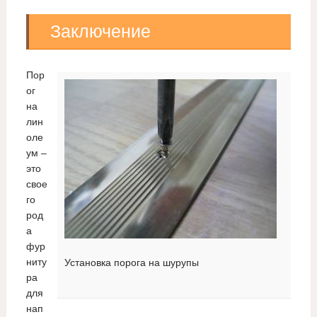
Заключение
Пор
ог
на
лин
оле
ум –
это
свое
го
род
а
фур
ниту
Установка порога на шурупы
ра
для
нап