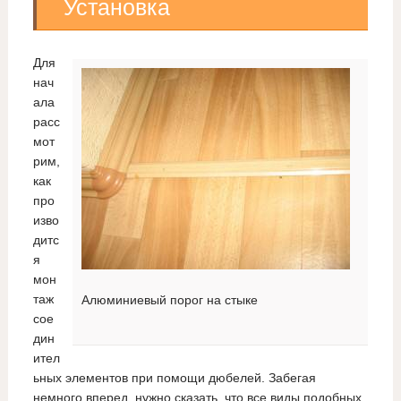
Установка
Для
нач
ала
расс
мот
рим,
как
про
изво
дитс
я
мон
таж
Алюминиевый порог на стыке
сое
дин
ител
ьных элементов при помощи дюбелей. Забегая
немного вперед, нужно сказать, что все виды подобных