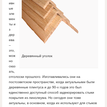
ивн
ые
эле
мен
ты и
з
дер
ева
–
это,
мож
Деревянный уголок
но
сказ
ать,
отголоски прошлого. Изготавливались они на
постсоветском пространстве, когда актуальными были
деревянные плинтуса и до 90-х годов это был
единственно доступный способ задекорировать стыки
покрытия из линолеума. Но сегодня они тоже
актуальны, в основном, когда их используют для стыков