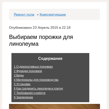
Ремонт пола
»
Комплектующие
Опубликовано 23 Апрель 2015 в 22:18
Выбираем порожки для
линолеума
Содержание
1
О декоративных порожках
2
Функции порожков
3
Виды
4
Материалы для производства
5
Установка
6
Как соединить линолеум и плитку
7
Требования к работе
8
Заключение