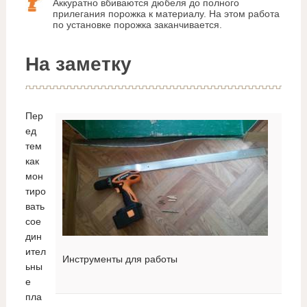
Аккуратно вбиваются дюбеля до полного
прилегания порожка к материалу. На этом работа
по установке порожка заканчивается.
На заметку
Пер
ед
тем
как
мон
тиро
вать
сое
дин
ител
Инструменты для работы
ьны
е
пла