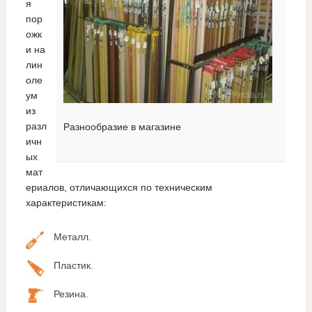
я
пор
ожк
и на
лин
оле
ум
из
разл
Разнообразие в магазине
ичн
ых
мат
ериалов, отличающихся по техническим
характеристикам:
Металл.
Пластик.
Резина.