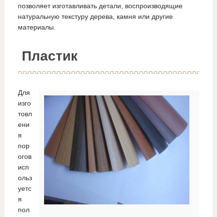
позволяет изготавливать детали, воспроизводящие
натуральную текстуру дерева, камня или другие
материалы.
Пластик
Для
изго
товл
ени
я
пор
огов
исп
ольз
уетс
я
пол