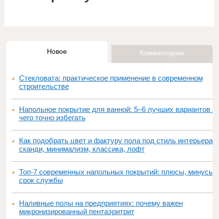
Новое
Комментарии
Стекловата: практическое применение в современном
строительстве
Напольное покрытие для ванной: 5–6 лучших вариантов и
чего точно избегать
Как подобрать цвет и фактуру пола под стиль интерьера:
сканди, минимализм, классика, лофт
Топ‑7 современных напольных покрытий: плюсы, минусы,
срок службы
Наливные полы на предприятиях: почему важен
микронизированный пентаэритрит