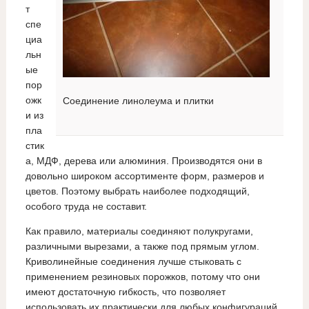
т
спе
циа
льн
ые
пор
ожк
Соединение линолеума и плитки
и из
пла
стик
а, МДФ, дерева или алюминия. Производятся они в
довольно широком ассортименте форм, размеров и
цветов. Поэтому выбрать наиболее подходящий,
особого труда не составит.
Как правило, материалы соединяют полукругами,
различными вырезами, а также под прямым углом.
Криволинейные соединения лучше стыковать с
применением резиновых порожков, потому что они
имеют достаточную гибкость, что позволяет
использовать их практически для любых конфигураций.