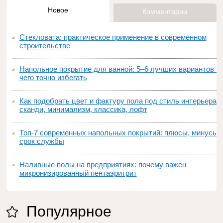
Новое
Комментарии
Стекловата: практическое применение в современном
строительстве
Напольное покрытие для ванной: 5–6 лучших вариантов и
чего точно избегать
Как подобрать цвет и фактуру пола под стиль интерьера:
сканди, минимализм, классика, лофт
Топ‑7 современных напольных покрытий: плюсы, минусы,
срок службы
Наливные полы на предприятиях: почему важен
микронизированный пентаэритрит
Популярное