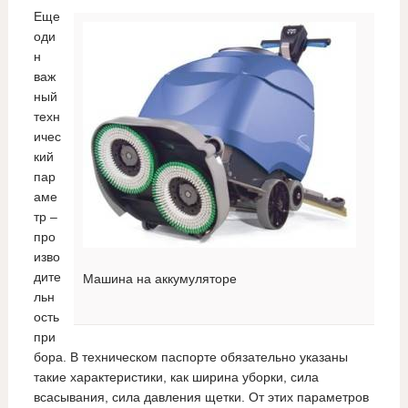
Еще
оди
н
важ
ный
техн
ичес
кий
пар
аме
тр –
про
изво
дите
Машина на аккумуляторе
льн
ость
при
бора. В техническом паспорте обязательно указаны
такие характеристики, как ширина уборки, сила
всасывания, сила давления щетки. От этих параметров