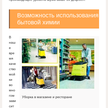
Возможность использования
бытовой химии
В
наш
е
вре
мя
каче
ство
мой
ки
во
мно
гом
Уборка в магазине и ресторане
зави
сит