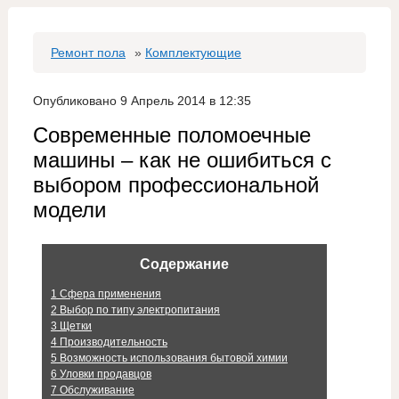
Ремонт пола
»
Комплектующие
Опубликовано 9 Апрель 2014 в 12:35
Современные поломоечные
машины – как не ошибиться с
выбором профессиональной
модели
Содержание
1
Сфера применения
2
Выбор по типу электропитания
3
Щетки
4
Производительность
5
Возможность использования бытовой химии
6
Уловки продавцов
7
Обслуживание