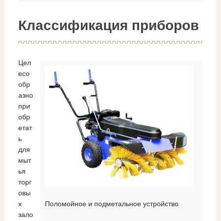
Классификация приборов
Цел
есо
обр
азно
при
обр
етат
ь
для
мыт
ья
торг
овы
х
Поломойное и подметальное устройство
зало