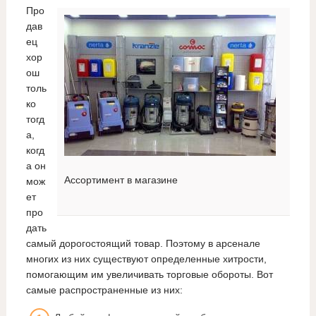
Про
дав
ец
хор
ош
толь
ко
тогд
а,
когд
а он
Ассортимент в магазине
мож
ет
про
дать
самый дорогостоящий товар. Поэтому в арсенале
многих из них существуют определенные хитрости,
помогающим им увеличивать торговые обороты. Вот
самые распространенные из них: