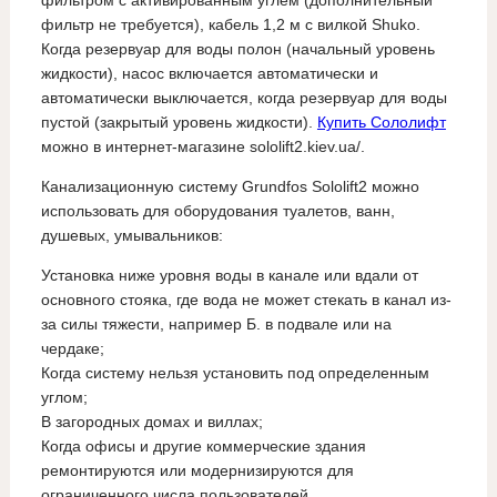
фильтром с активированным углем (дополнительный
фильтр не требуется), кабель 1,2 м с вилкой Shuko.
Когда резервуар для воды полон (начальный уровень
жидкости), насос включается автоматически и
автоматически выключается, когда резервуар для воды
пустой (закрытый уровень жидкости).
Купить Сололифт
можно в интернет-магазине sololift2.kiev.ua/.
Канализационную систему Grundfos Sololift2 можно
использовать для оборудования туалетов, ванн,
душевых, умывальников:
Установка ниже уровня воды в канале или вдали от
основного стояка, где вода не может стекать в канал из-
за силы тяжести, например Б. в подвале или на
чердаке;
Когда систему нельзя установить под определенным
углом;
В загородных домах и виллах;
Когда офисы и другие коммерческие здания
ремонтируются или модернизируются для
ограниченного числа пользователей.